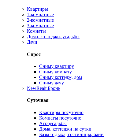
Квартиры
1-комнатные
2-комнатные
3-комнатные
Комнаты
Дома, коттеджи, усадьбы
Дачи
Спрос
Сниму квартиру
Сниму комнату
Сниму коттедж, дом
Сниму дачу
New
Realt.Бронь
Суточная
Квартиры посуточно
Комнаты посуточно
Агроусадьбы
Дома, коттеджи на сутки
Базы отдыха, гостиницы, бани