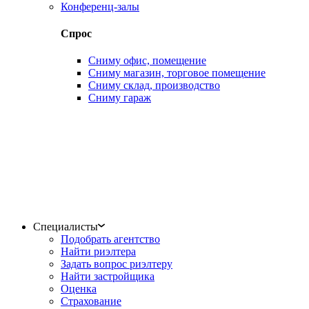
Конференц-залы
Спрос
Сниму офис, помещение
Сниму магазин, торговое помещение
Сниму склад, производство
Сниму гараж
Специалисты
Подобрать агентство
Найти риэлтера
Задать вопрос риэлтеру
Найти застройщика
Оценка
Страхование