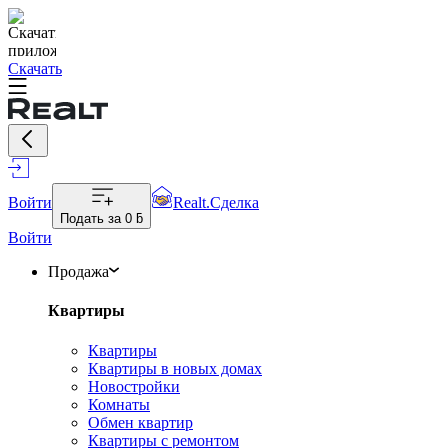
Скачать
Войти
Realt.Сделка
Подать за
0 ƃ
Войти
Продажа
Квартиры
Квартиры
Квартиры в новых домах
Новостройки
Комнаты
Обмен квартир
Квартиры с ремонтом