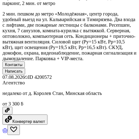
паркинг, 2 мин. от метро
2 мин. пешком до метро «Молодёжная», центр города,
удобный выезд на ул. Кальварийская и Тимирязева. Два входа
с лифтами, две пожарные лестницы с балконами. Ресепшен,
кухня, 7 санузлов, комната-курилка с вытяжкой. Серверная,
оптоволокно, компьютерная сеть. Кондиционеры + приточно-
вытяжная вентиляция. Силовой щит (Ру=15 кВт, Рр=10,5
кВт), щит освещения (Ру=19,5 кВт, Рр=16,5 кВт). СКУД,
домофон, охрана, видеонаблюдение, пожарная сигнализация и
дымоудаление. Парковка + VIP-места.
Контакты
Написать
07.08.2026
ID
4200572
Агентство
недалеко от д. Королев Стан, Минская область
от 3 300 ƃ
Конвертер валют