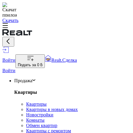
Скачать
Войти
Realt.Сделка
Подать за
0 ƃ
Войти
Продажа
Квартиры
Квартиры
Квартиры в новых домах
Новостройки
Комнаты
Обмен квартир
Квартиры с ремонтом