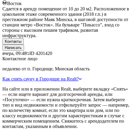
Восток
Сдается в аренду помещение от 10 до 20 м2. Расположенное в
цокольном этаже современного здания (2018 г.п.) в
престижном районе Маяк Минска, в шаговой доступности от
станции метро «Восток». На бульваре "Пикассо", вход со
стороны с высоким пешим трафиком, развитая
инфраструктура.
Контакты
Написать
вчера, 09:48
ID
4201420
Контактное лицо
недалеко от п. Городище, Минская область
Как снять сауну в Городище на Realt?
На сайте или в приложении Realt, выберите вкладку «Снять»
— если ищете вариант для долгосрочной аренды, или
«Посуточно» — если нужна краткосрочная. Затем выберите
тип и вид недвижимости и отфильтруйте запрос — например,
по количеству комнат, если это квартира или дом, или по
классу недвижимости и другим характеристикам в случае с
коммерческим помещением. Свяжитесь с арендодателем по
контактам, указанным в объявлении.