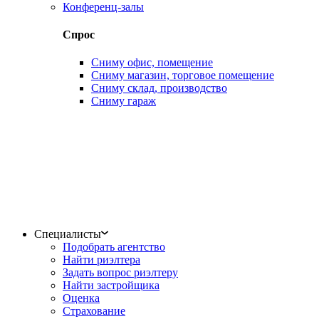
Конференц-залы
Спрос
Сниму офис, помещение
Сниму магазин, торговое помещение
Сниму склад, производство
Сниму гараж
Специалисты
Подобрать агентство
Найти риэлтера
Задать вопрос риэлтеру
Найти застройщика
Оценка
Страхование