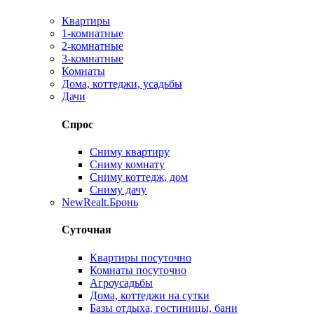
Квартиры
1-комнатные
2-комнатные
3-комнатные
Комнаты
Дома, коттеджи, усадьбы
Дачи
Спрос
Сниму квартиру
Сниму комнату
Сниму коттедж, дом
Сниму дачу
New
Realt.Бронь
Суточная
Квартиры посуточно
Комнаты посуточно
Агроусадьбы
Дома, коттеджи на сутки
Базы отдыха, гостиницы, бани