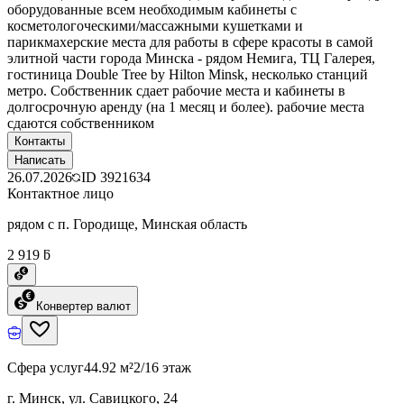
оборудованные всем необходимым кабинеты с
косметологоческими/массажными кушетками и
парикмахерские места для работы в сфере красоты в самой
элитной части города Минска - рядом Немига, ТЦ Галерея,
гостиница Double Tree by Hilton Minsk, несколько станций
метро. Собственник сдает рабочие места и кабинеты в
долгосрочную аренду (на 1 месяц и более). рабочие места
сдаются собственником
Контакты
Написать
26.07.2026
ID
3921634
Контактное лицо
рядом с п. Городище, Минская область
2 919 ƃ
Конвертер валют
Сфера услуг
44.92 м²
2/16 этаж
г. Минск, ул. Савицкого, 24