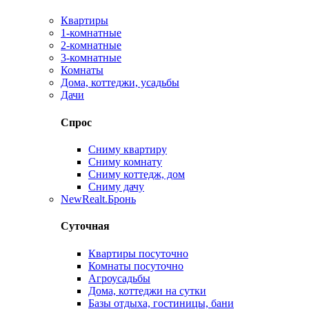
Квартиры
1-комнатные
2-комнатные
3-комнатные
Комнаты
Дома, коттеджи, усадьбы
Дачи
Спрос
Сниму квартиру
Сниму комнату
Сниму коттедж, дом
Сниму дачу
New
Realt.Бронь
Суточная
Квартиры посуточно
Комнаты посуточно
Агроусадьбы
Дома, коттеджи на сутки
Базы отдыха, гостиницы, бани