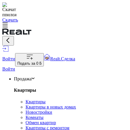
Скачать
Войти
Realt.Сделка
Подать за
0 ƃ
Войти
Продажа
Квартиры
Квартиры
Квартиры в новых домах
Новостройки
Комнаты
Обмен квартир
Квартиры с ремонтом