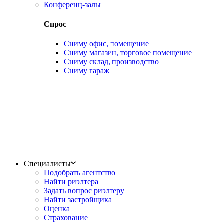
Конференц-залы
Спрос
Сниму офис, помещение
Сниму магазин, торговое помещение
Сниму склад, производство
Сниму гараж
Специалисты
Подобрать агентство
Найти риэлтера
Задать вопрос риэлтеру
Найти застройщика
Оценка
Страхование