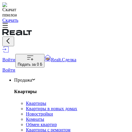
Скачать
Войти
Realt.Сделка
Подать за
0 ƃ
Войти
Продажа
Квартиры
Квартиры
Квартиры в новых домах
Новостройки
Комнаты
Обмен квартир
Квартиры с ремонтом