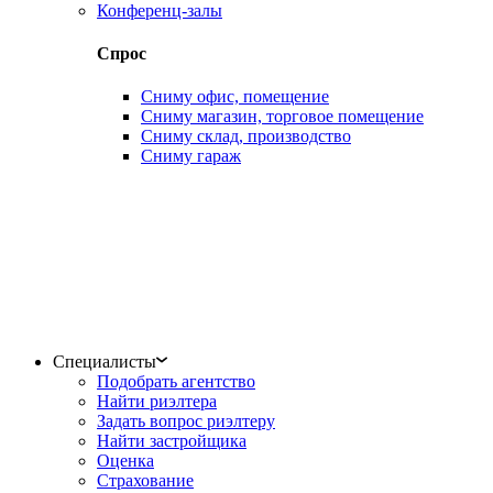
Конференц-залы
Спрос
Сниму офис, помещение
Сниму магазин, торговое помещение
Сниму склад, производство
Сниму гараж
Специалисты
Подобрать агентство
Найти риэлтера
Задать вопрос риэлтеру
Найти застройщика
Оценка
Страхование