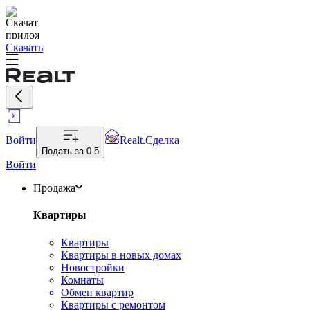
Скачать
Войти
Realt.Сделка
Подать за
0 ƃ
Войти
Продажа
Квартиры
Квартиры
Квартиры в новых домах
Новостройки
Комнаты
Обмен квартир
Квартиры с ремонтом