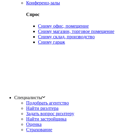
Конференц-залы
Спрос
Сниму офис, помещение
Сниму магазин, торговое помещение
Сниму склад, производство
Сниму гараж
Специалисты
Подобрать агентство
Найти риэлтера
Задать вопрос риэлтеру
Найти застройщика
Оценка
Страхование