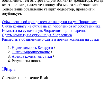
объявление, тем быстрее получится найти арендатора. Когда
все заполните, нажмите кнопку «Разместить объявление».
Теперь ваше объявление увидит модератор, проверит и
опубликует.
Объявления об аренде комнат на сутки на ул. Чюрлениса
Снять комнату на сутки на ул. Чюрлениса от собственника
Комнаты на сутки на ул. Чюрлениса цены - аренда
Сдать комнату на сутки на ул. Чюрлениса
Разместить объявление о сдаче в аренду комнаты на сутки
Недвижимость Беларуси
Онлайн-бронирование
Аренда комнат на сутки
Результаты поиска
Карта
Скачайте приложение Realt