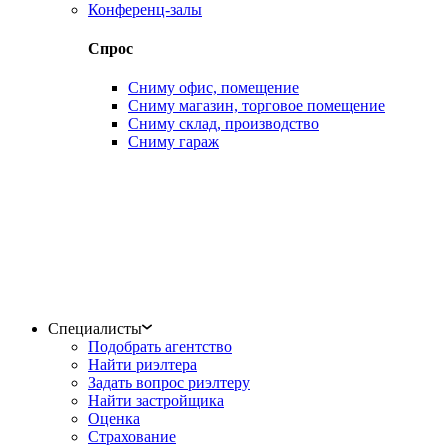
Конференц-залы
Спрос
Сниму офис, помещение
Сниму магазин, торговое помещение
Сниму склад, производство
Сниму гараж
Специалисты
Подобрать агентство
Найти риэлтера
Задать вопрос риэлтеру
Найти застройщика
Оценка
Страхование