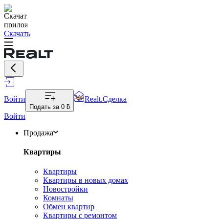
Скачать
Войти
Realt.Сделка
Подать за
0 ƃ
Войти
Продажа
Квартиры
Квартиры
Квартиры в новых домах
Новостройки
Комнаты
Обмен квартир
Квартиры с ремонтом