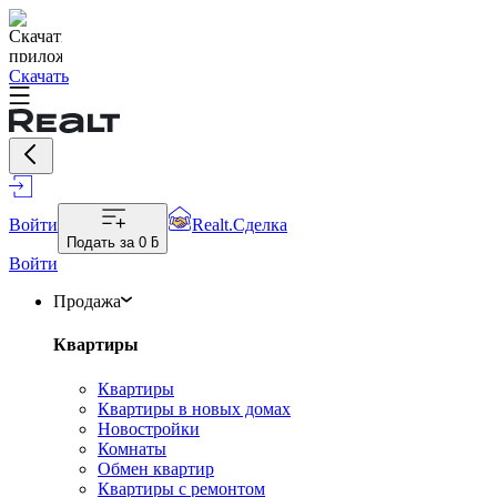
Скачать
Войти
Realt.Сделка
Подать за
0 ƃ
Войти
Продажа
Квартиры
Квартиры
Квартиры в новых домах
Новостройки
Комнаты
Обмен квартир
Квартиры с ремонтом