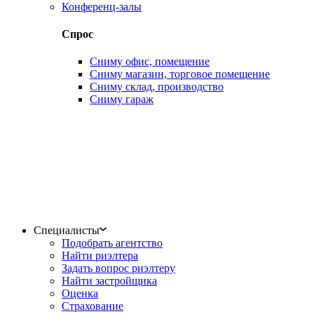
Конференц-залы
Спрос
Сниму офис, помещение
Сниму магазин, торговое помещение
Сниму склад, производство
Сниму гараж
Специалисты
Подобрать агентство
Найти риэлтера
Задать вопрос риэлтеру
Найти застройщика
Оценка
Страхование