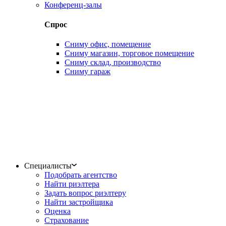
Конференц-залы
Спрос
Сниму офис, помещение
Сниму магазин, торговое помещение
Сниму склад, производство
Сниму гараж
Специалисты
Подобрать агентство
Найти риэлтера
Задать вопрос риэлтеру
Найти застройщика
Оценка
Страхование