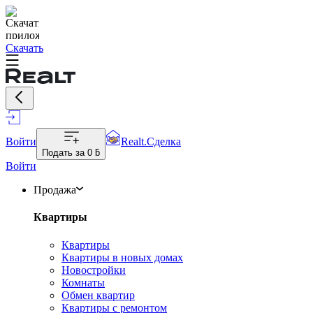
Скачать
Войти
Realt.Сделка
Подать за
0 ƃ
Войти
Продажа
Квартиры
Квартиры
Квартиры в новых домах
Новостройки
Комнаты
Обмен квартир
Квартиры с ремонтом