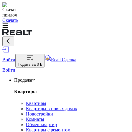
Скачать
Войти
Realt.Сделка
Подать за
0 ƃ
Войти
Продажа
Квартиры
Квартиры
Квартиры в новых домах
Новостройки
Комнаты
Обмен квартир
Квартиры с ремонтом