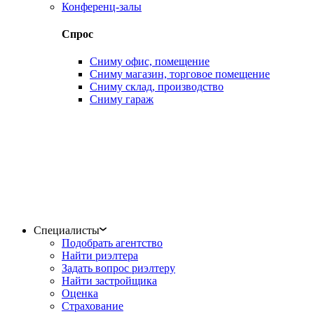
Конференц-залы
Спрос
Сниму офис, помещение
Сниму магазин, торговое помещение
Сниму склад, производство
Сниму гараж
Специалисты
Подобрать агентство
Найти риэлтера
Задать вопрос риэлтеру
Найти застройщика
Оценка
Страхование