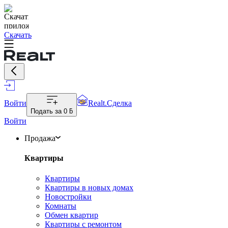
Скачать
Войти
Realt.Сделка
Подать за
0 ƃ
Войти
Продажа
Квартиры
Квартиры
Квартиры в новых домах
Новостройки
Комнаты
Обмен квартир
Квартиры с ремонтом