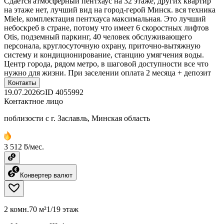
Сдается атмосферный пентхаус на 32 этаже, других квартир
на этаже нет, лучший вид на город-герой Минск. вся техника
Miele, комплектация пентхауса максимальная. Это лучший
небоскреб в стране, потому что имеет 6 скоростных лифтов
Otis, подземный паркинг, 40 человек обслуживающего
персонала, круглосуточную охрану, приточно-вытяжную
систему и кондиционирование, станцию умягчения воды.
Центр города, рядом метро, в шаговой доступности все что
нужно для жизни. При заселении оплата 2 месяца + депозит
Контакты
19.07.2026
ID
4055992
Контактное лицо
поблизости с г. Заславль, Минская область
3 512 ƃ/мес.
Конвертер валют
2 комн.
70 м²
1/19 этаж