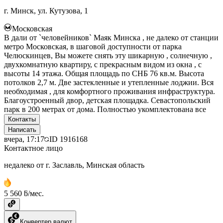
г. Минск, ул. Кутузова, 1
Московская
В дали от `человейников` Маяк Минска , не далеко от станции
метро Московская, в шаговой доступности от парка
Челюскинцев, Вы можете снять эту шикарную , солнечную ,
двухкомнатную квартиру, с прекрасным видом из окна , с
высоты 14 этажа. Общая площадь по СНБ 76 кв.м. Высота
потолков 2,7 м. Две застекленные и утепленные лоджии. Вся
необходимая , для комфортного проживания инфраструктура.
Благоустроенный двор, детская площадка. Севастопольский
парк в 200 метрах от дома. Полностью укомплектована все
Контакты
Написать
вчера, 17:17
ID
1916168
Контактное лицо
недалеко от г. Заславль, Минская область
5 560 ƃ/мес.
Конвертер валют