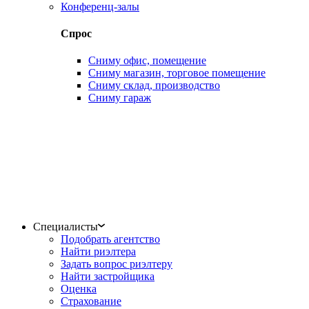
Конференц-залы
Спрос
Сниму офис, помещение
Сниму магазин, торговое помещение
Сниму склад, производство
Сниму гараж
Специалисты
Подобрать агентство
Найти риэлтера
Задать вопрос риэлтеру
Найти застройщика
Оценка
Страхование