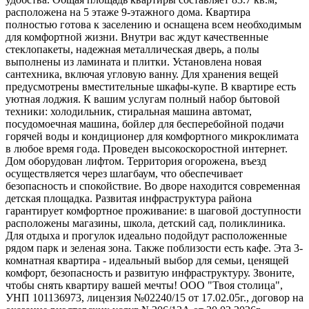
расположена на 5 этаже 9-этажного дома. Квартира
полностью готова к заселению и оснащена всем необходимым
для комфортной жизни. Внутри вас ждут качественные
стеклопакеты, надежная металлическая дверь, а полы
выполнены из ламината и плитки. Установлена новая
сантехника, включая угловую ванну. Для хранения вещей
предусмотрены вместительные шкафы-купе. В квартире есть
уютная лоджия. К вашим услугам полный набор бытовой
техники: холодильник, стиральная машина автомат,
посудомоечная машина, бойлер для бесперебойной подачи
горячей воды и кондиционер для комфортного микроклимата
в любое время года. Проведен высокоскоростной интернет.
Дом оборудован лифтом. Территория огорожена, въезд
осуществляется через шлагбаум, что обеспечивает
безопасность и спокойствие. Во дворе находится современная
детская площадка. Развитая инфраструктура района
гарантирует комфортное проживание: в шаговой доступности
расположены магазины, школа, детский сад, поликлиника.
Для отдыха и прогулок идеально подойдут расположенные
рядом парк и зеленая зона. Также поблизости есть кафе. Эта 3-
комнатная квартира - идеальный выбор для семьи, ценящей
комфорт, безопасность и развитую инфраструктуру. Звоните,
чтобы снять квартиру вашей мечты! ООО "Твоя столица",
УНП 101136973, лицензия №02240/15 от 17.02.05г., договор на