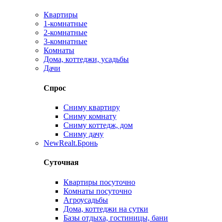
Квартиры
1-комнатные
2-комнатные
3-комнатные
Комнаты
Дома, коттеджи, усадьбы
Дачи
Спрос
Сниму квартиру
Сниму комнату
Сниму коттедж, дом
Сниму дачу
New
Realt.Бронь
Суточная
Квартиры посуточно
Комнаты посуточно
Агроусадьбы
Дома, коттеджи на сутки
Базы отдыха, гостиницы, бани