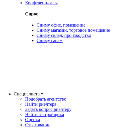
Конференц-залы
Спрос
Сниму офис, помещение
Сниму магазин, торговое помещение
Сниму склад, производство
Сниму гараж
Специалисты
Подобрать агентство
Найти риэлтера
Задать вопрос риэлтеру
Найти застройщика
Оценка
Страхование