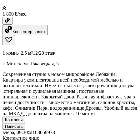
1 800 ƃ/мес.
Конвертер валют
1 комн.
42.5 м²
12/20 этаж
г. Минск, ул. Ржавецкая, 5
Современная студия в новом микрорайоне Лебяжий .
Квартира укомплектована всей необходимой мебелью и
бытовой техникой. Имеется пылесос , электрочайник ,посуда
,стиральная и сушильная машины , постельные
принадлежности. Закрытый двор. Развитая инфраструктура в
пешей доступности - множество магазинов, салонов красоты,
кафе, Олимпик Парк, водохранилище Дрозды. Удобный выезд
на МКАД, до центра на машине - 10 минут.
Контакты
Написать
вчера, 09:30
ID
3059973
Контактное лицо