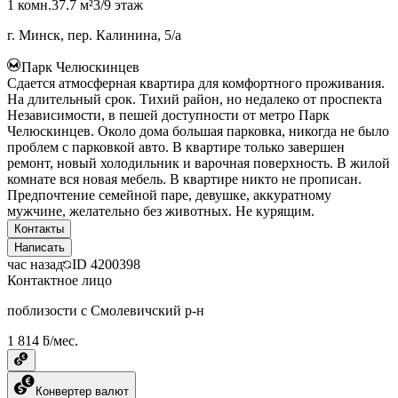
1 комн.
37.7 м²
3/9 этаж
г. Минск, пер. Калинина, 5/а
Парк Челюскинцев
Сдается атмосферная квартира для комфортного проживания.
На длительный срок. Тихий район, но недалеко от проспекта
Независимости, в пешей доступности от метро Парк
Челюскинцев. Около дома большая парковка, никогда не было
проблем с парковкой авто. В квартире только завершен
ремонт, новый холодильник и варочная поверхность. В жилой
комнате вся новая мебель. В квартире никто не прописан.
Предпочтение семейной паре, девушке, аккуратному
мужчине, желательно без животных. Не курящим.
Контакты
Написать
час назад
ID
4200398
Контактное лицо
поблизости с Смолевичский р-н
1 814 ƃ/мес.
Конвертер валют