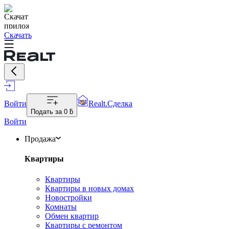
Скачать
Войти
Realt.Сделка
Подать за
0 ƃ
Войти
Продажа
Квартиры
Квартиры
Квартиры в новых домах
Новостройки
Комнаты
Обмен квартир
Квартиры с ремонтом