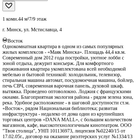
1 комн.
44 м²
7/9 этаж
г. Минск, ул. Мстиславца, 4
Восток
Однокомнатная квартира в одном из самых популярных
жилых комплексов - «Маяк Минска». Площадь 44,4 кв.м.
Современный дом 2012 года постройки, уютное лобби с
зоной отдыха, дежурит консьерж. Для комфортного
проживания квартира укомплектована всей необходимой
мебелью и бытовой техникой: холодильник, телевизор,
стиральная машина автомат, посудомоечная машина, бойлер,
печь СВЧ, современная варочная панель, духовой шкаф,
вытяжка. Проведено оптоволокно. Лоджия с французскими
окнами. Благоприятная экология района - рядом зелена зона,
река. Удобное расположение - в шаговой доступности ст.м.
«Восток», рядом Национальная библиотека; развитая
инфраструктура - недалеко от дома один из крупнейших
торговых центров «DANA MALL», с большим количеством
магазинов, кафе, высокотехнологичным кинотеатром. ООО
"Твоя столица", УНП 101136973, лицензия №02240/15 от
17.02.05г., договор на оказание риэлтерских услуг №1334/13