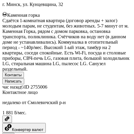
г. Минск, ул. Кунцевщина, 32
Каменная горка
Сдаётся 1-комнатная квартира (договор аренды + залог)
молодым парам, не студентам, без животных. 5-7 минут от м.
Каменная Горка, рядом с домом парковка, остановка
транспорта, поликлиника. Счётчиков на воду нет (в данном
доме не устанавливались). Коммуналка в отопительный
период - ~140р/мес. Высокий 1-ый этаж, тамбур на 2
квартиры, соседи спокойные. Есть Wi-Fi, посуда и столовые
приборы, СВЧ-печь LG, газовая плита, большой холодильник
LG, стиральная машина LG, пылесос LG. Санузел
раздельный.
Контакты
Написать
час назад
ID
2755006
Контактное лицо
недалеко от Смолевичский р-н
1 881 ƃ/мес.
Конвертер валют