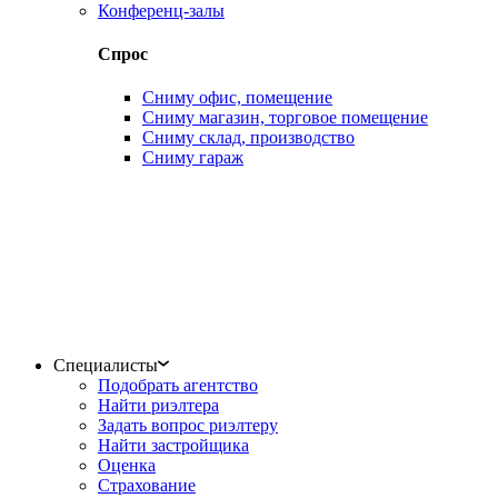
Конференц-залы
Спрос
Сниму офис, помещение
Сниму магазин, торговое помещение
Сниму склад, производство
Сниму гараж
Специалисты
Подобрать агентство
Найти риэлтера
Задать вопрос риэлтеру
Найти застройщика
Оценка
Страхование