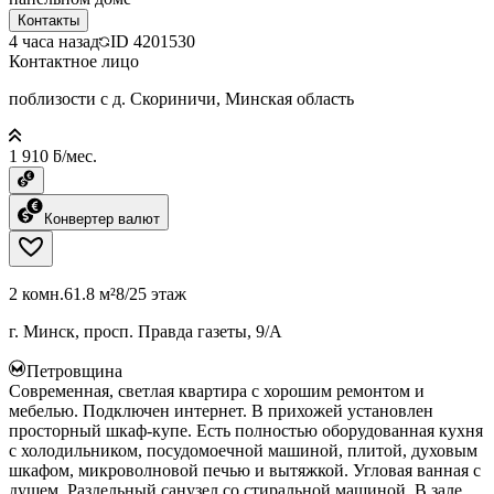
Контакты
4 часа назад
ID
4201530
Контактное лицо
поблизости с д. Скориничи, Минская область
1 910 ƃ/мес.
Конвертер валют
2 комн.
61.8 м²
8/25 этаж
г. Минск, просп. Правда газеты, 9/А
Петровщина
Современная, светлая квартира с хорошим ремонтом и
мебелью. Подключен интернет. В прихожей установлен
просторный шкаф-купе. Есть полностью оборудованная кухня
с холодильником, посудомоечной машиной, плитой, духовым
шкафом, микроволновой печью и вытяжкой. Угловая ванная с
душем. Раздельный санузел со стиральной машиной. В зале