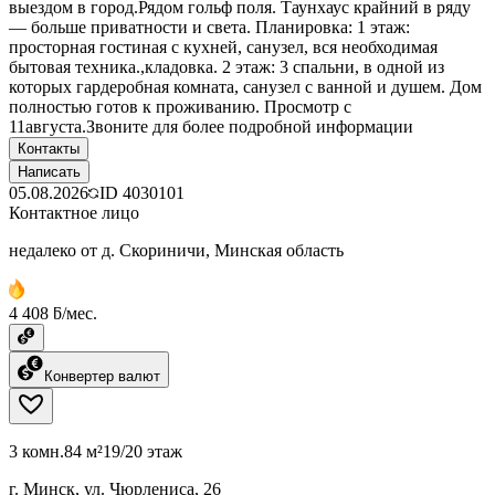
выездом в город.Рядом гольф поля. Таунхаус крайний в ряду
— больше приватности и света. Планировка: 1 этаж:
просторная гостиная с кухней, санузел, вся необходимая
бытовая техника.,кладовка. 2 этаж: 3 спальни, в одной из
которых гардеробная комната, санузел с ванной и душем. Дом
полностью готов к проживанию. Просмотр с
11августа.Звоните для более подробной информации
Контакты
Написать
05.08.2026
ID
4030101
Контактное лицо
недалеко от д. Скориничи, Минская область
4 408 ƃ/мес.
Конвертер валют
3 комн.
84 м²
19/20 этаж
г. Минск, ул. Чюрлениса, 26