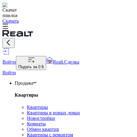
Скачать
Войти
Realt.Сделка
Подать за
0 ƃ
Войти
Продажа
Квартиры
Квартиры
Квартиры в новых домах
Новостройки
Комнаты
Обмен квартир
Квартиры с ремонтом