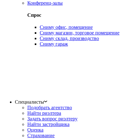
Конференц-залы
Спрос
Сниму офис, помещение
Сниму магазин, торговое помещение
Сниму склад, производство
Сниму гараж
Специалисты
Подобрать агентство
Найти риэлтера
Задать вопрос риэлтеру
Найти застройщика
Оценка
Страхование