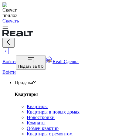
Скачать
Войти
Realt.Сделка
Подать за
0 ƃ
Войти
Продажа
Квартиры
Квартиры
Квартиры в новых домах
Новостройки
Комнаты
Обмен квартир
Квартиры с ремонтом