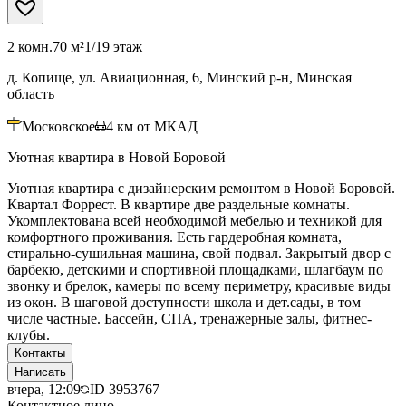
2 комн.
70 м²
1/19 этаж
д. Копище, ул. Авиационная, 6, Минский р-н, Минская
область
Московское
4
км от МКАД
Уютная квартира в Новой Боровой
Уютная квартира с дизайнерским ремонтом в Новой Боровой.
Квартал Форрест. В квартире две раздельные комнаты.
Укомплектована всей необходимой мебелью и техникой для
комфортного проживания. Есть гардеробная комната,
стирально-сушильная машина, свой подвал. Закрытый двор с
барбекю, детскими и спортивной площадками, шлагбаум по
звонку и брелок, камеры по всему периметру, красивые виды
из окон. В шаговой доступности школа и дет.сады, в том
числе частные. Бассейн, СПА, тренажерные залы, фитнес-
клубы.
Контакты
Написать
вчера, 12:09
ID
3953767
Контактное лицо