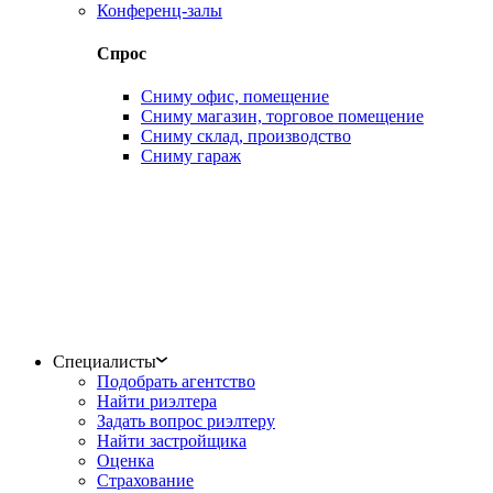
Конференц-залы
Спрос
Сниму офис, помещение
Сниму магазин, торговое помещение
Сниму склад, производство
Сниму гараж
Специалисты
Подобрать агентство
Найти риэлтера
Задать вопрос риэлтеру
Найти застройщика
Оценка
Страхование