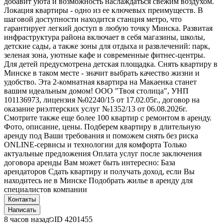
добавит уюта и возможность наслаждаться свежим воздухом.
Локация квартиры - одно из ее ключевых преимуществ. В
шаговой доступности находится станция метро, что
гарантирует легкий доступ в любую точку Минска. Развитая
инфраструктура района включает в себя магазины, школы,
детские сады, а также зоны для отдыха и развлечений: парк,
зеленая зона, уютные кафе и современные фитнес-центры.
Для детей предусмотрена детская площадка. Снять квартиру в
Минске в таком месте - значит выбрать качество жизни и
удобство. Эта 2-комнатная квартира на Макаенка станет
вашим идеальным домом! ООО "Твоя столица", УНП
101136973, лицензия №02240/15 от 17.02.05г., договор на
оказание риэлтерских услуг №1352/13 от 06.08.2026г.
Смотрите также еще более 100 квартир с ремонтом в аренду.
Фото, описание, цены. Подберем квартиру в длительную
аренду под Ваши требования и поможем снять без риска
ONLINE-сервисы и технологии для комфорта Только
актуальные предложения Оплата услуг после заключения
договора аренды Вам может быть интересно: База
арендаторов Сдать квартиру и получать доход, если Вы
находитесь не в Минске Подобрать жилье в аренду для
специалистов компании
Контакты
Написать
8 часов назад
ID
4201455