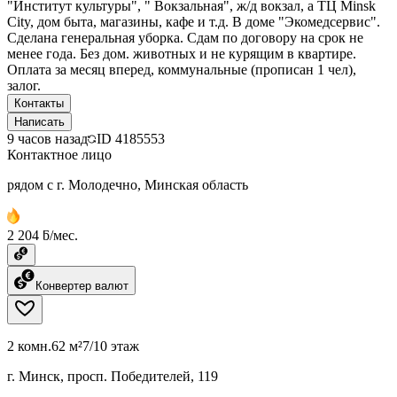
"Институт культуры", " Вокзальная", ж/д вокзал, а ТЦ Minsk
City, дом быта, магазины, кафе и т.д. В доме "Экомедсервис".
Сделана генеральная уборка. Сдам по договору на срок не
менее года. Без дом. животных и не курящим в квартире.
Оплата за месяц вперед, коммунальные (прописан 1 чел),
залог.
Контакты
Написать
9 часов назад
ID
4185553
Контактное лицо
рядом с г. Молодечно, Минская область
2 204 ƃ/мес.
Конвертер валют
2 комн.
62 м²
7/10 этаж
г. Минск, просп. Победителей, 119