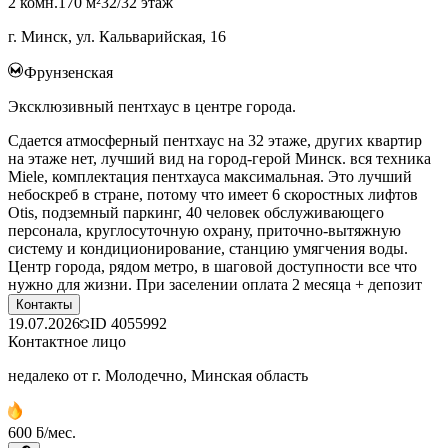
2 комн.
170 м²
32/32 этаж
г. Минск, ул. Кальварийская, 16
Фрунзенская
Эксклюзивный пентхаус в центре города.
Сдается атмосферный пентхаус на 32 этаже, других квартир
на этаже нет, лучший вид на город-герой Минск. вся техника
Miele, комплектация пентхауса максимальная. Это лучший
небоскреб в стране, потому что имеет 6 скоростных лифтов
Otis, подземный паркинг, 40 человек обслуживающего
персонала, круглосуточную охрану, приточно-вытяжную
систему и кондиционирование, станцию умягчения воды.
Центр города, рядом метро, в шаговой доступности все что
нужно для жизни. При заселении оплата 2 месяца + депозит
Контакты
19.07.2026
ID
4055992
Контактное лицо
недалеко от г. Молодечно, Минская область
600 ƃ/мес.