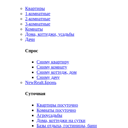
Квартиры
1-комнатные
2-комнатные
3-комнатные
Комнаты
Дома, коттеджи, усадьбы
Дачи
Спрос
Сниму квартиру
Сниму комнату
Сниму коттедж, дом
Сниму дачу
New
Realt.Бронь
Суточная
Квартиры посуточно
Комнаты посуточно
Агроусадьбы
Дома, коттеджи на сутки
Базы отдыха, гостиницы, бани