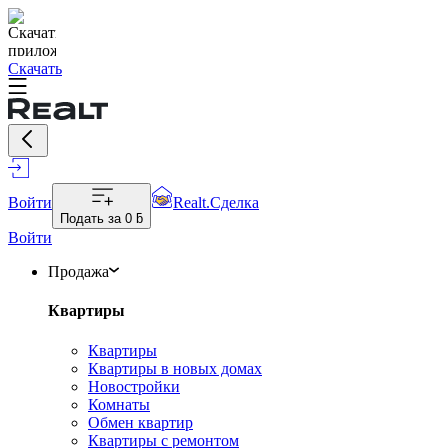
Скачать
Войти
Realt.Сделка
Подать за
0 ƃ
Войти
Продажа
Квартиры
Квартиры
Квартиры в новых домах
Новостройки
Комнаты
Обмен квартир
Квартиры с ремонтом