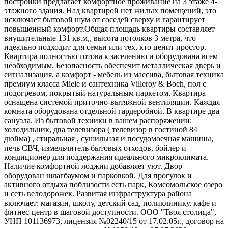
постройки предлагает комфортное проживание на 3 этаже 4-
этажного здания. Над квартирой нет жилых помещений, это
исключает бытовой шум от соседей сверху и гарантирует
повышенный комфорт.Общая площадь квартиры составляет
внушительные 131 кв.м,, высота потолков 3 метра, что
идеально подходит для семьи или тех, кто ценит простор.
Квартира полностью готова к заселению и оборудована всем
необходимым. Безопасность обеспечит металлическая дверь и
сигнализация, а комфорт - мебель из массива, бытовая техника
премиум класса Miele и сантехника Villeroy & Boch, пол с
подогревом, покрытый натуральным паркетом. Квартира
оснащена системой приточно-вытяжной вентиляции. Каждая
комната оборудована отдельной гардеробной. В квартире два
санузла. Из бытовой техники в вашем распоряжении:
холодильник, два телевизора ( телевизор в гостиной 84
дюйма) , стиральная , сушильная и посудомоечная машины,
печь СВЧ, измельчитель бытовых отходов, бойлер и
кондиционер для поддержания идеального микроклимата.
Наличие комфортной лоджии добавляет уют. Двор
оборудован шлагбаумом и парковкой. Для прогулок и
активного отдыха поблизости есть парк, Комсомольское озеро
и сеть велодорожек. Развитая инфраструктура района
включает: магазин, школу, детский сад, поликлинику, кафе и
фитнес-центр в шаговой доступности. ООО "Твоя столица",
УНП 101136973, лицензия №02240/15 от 17.02.05г., договор на