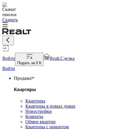
Скачать
Войти
Realt.Сделка
Подать за
0 ƃ
Войти
Продажа
Квартиры
Квартиры
Квартиры в новых домах
Новостройки
Комнаты
Обмен квартир
Квартиры с ремонтом