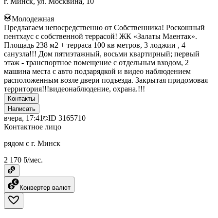
г. Минск, ул. Москвина, 10
Молодежная
Предлагаем непосредственно от Собственника! Роскошный
пентхаус с собственной террасой! ЖК «Залаты Маентак».
Площадь 238 м2 + терраса 100 кв метров, 3 лоджии , 4
санузла!!! Дом пятиэтажный, восьми квартирный; первый
этаж - транспортное помещение с отдельным входом, 2
машина места с авто подзарядкой и видео наблюдением
расположенным возле двери подъезда. Закрытая придомовая
территория!!!видеонаблюдение, охрана.!!!
Контакты
Написать
вчера, 17:41
ID
3165710
Контактное лицо
рядом с г. Минск
2 170 ƃ/мес.
Конвертер валют