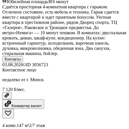
Юбилейная площадь
6
минут
Сдаётся просторная 4-комнатная квартира с гаражом.
Отличное состояние, есть мебель и техника. Гараж сдается
вместе с квартирой и идет приятным бонусом. Уютная
квартира в престижном районе, рядом Дворец спорта, ТЦ
«Галерея», Раковское и Троицкое предместья. До
метро«Немига» — 10 минут пешком. В комнатах: двуспальная
кровать, диван, шкаф-купе, кондиционер. На кухне:
встроенный гарнитур, холодильник, варочная панель,
духовка, микроволновка, обеденная зона. Два санузла,
стиральная машина, бойлер.
Контакты
03.08.2026
ID
3056723
Контактное лицо
недалеко от г. Минск
7 120 ƃ/мес.
Конвертер валют
4 комн.
147 м²
2/7 этаж