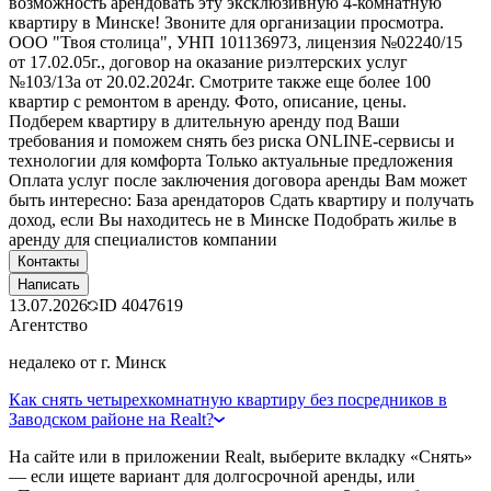
возможность арендовать эту эксклюзивную 4-комнатную
квартиру в Минске! Звоните для организации просмотра.
ООО "Твоя столица", УНП 101136973, лицензия №02240/15
от 17.02.05г., договор на оказание риэлтерских услуг
№103/13а от 20.02.2024г. Смотрите также еще более 100
квартир с ремонтом в аренду. Фото, описание, цены.
Подберем квартиру в длительную аренду под Ваши
требования и поможем снять без риска ONLINE-сервисы и
технологии для комфорта Только актуальные предложения
Оплата услуг после заключения договора аренды Вам может
быть интересно: База арендаторов Сдать квартиру и получать
доход, если Вы находитесь не в Минске Подобрать жилье в
аренду для специалистов компании
Контакты
Написать
13.07.2026
ID
4047619
Агентство
недалеко от г. Минск
Как снять четырехкомнатную квартиру без посредников в
Заводском районе на Realt?
На сайте или в приложении Realt, выберите вкладку «Снять»
— если ищете вариант для долгосрочной аренды, или