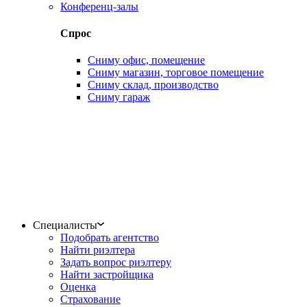
Конференц-залы
Спрос
Сниму офис, помещение
Сниму магазин, торговое помещение
Сниму склад, производство
Сниму гараж
Специалисты
Подобрать агентство
Найти риэлтера
Задать вопрос риэлтеру
Найти застройщика
Оценка
Страхование