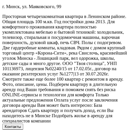
г. Минск, ул. Маяковского, 99
Просторная четырехкомнатная квартира в Ленинском районе.
Общая площадь 100 м.кв. Год постройки дома 2013. Для
комфортного проживания квартира полностью
укомплектована мебелью и бытовой техникой: холодильник,
телевизор, стиральная и посудомоечная машины, варочная
поверхность, духовой шкаф, печь СВЧ. Полы с подогревом.
Две гардеробные комнаты, кладовая. Рядом с домом крупный
торговый центр «Корона-Сити», река Свислочь, красивейший
уголок Минска - Лошицкий парк, вел одорожка, школы,
детские сады и много другое. ООО "Твоя столица", УНП
101136973, лицензия №02240/15 от 17.02.05г., договор на
оказание риэлтерских услуг №1277|13 от 30.07.2026г.
Смотрите также еще более 100 квартир с ремонтом в аренду.
Фото, описание, цены. Подберем квартиру в длительную
аренду под Ваши требования и поможем снять без риска
ONLINE-сервисы и технологии для комфорта Только
актуальные предложения Оплата услуг после заключения
договора аренды Вам может быть интересно: База
арендаторов Сдать квартиру и получать доход, если Вы
находитесь не в Минске Подобрать жилье в аренду для
специалистов компании
Контакты