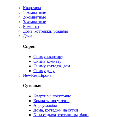
Квартиры
1-комнатные
2-комнатные
3-комнатные
Комнаты
Дома, коттеджи, усадьбы
Дачи
Спрос
Сниму квартиру
Сниму комнату
Сниму коттедж, дом
Сниму дачу
New
Realt.Бронь
Суточная
Квартиры посуточно
Комнаты посуточно
Агроусадьбы
Дома, коттеджи на сутки
Базы отдыха, гостиницы, бани