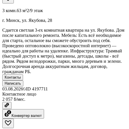
3 комн.
63 м²
2/9 этаж
г. Минск, ул. Якубова, 28
Сдается светлая 3-ех комнатная квартира на ул. Якубова. Дом
после капитального ремонта. Мебель: Есть всё необходимое
для старта, остальное вы сможете обустроить под себя.
Проведено оптоволокно (высокоскоростной интернет) —
идеально для работы на удаленке. Инфраструктура: Трамвай
(быстрый доступ к метро), магазины, детсады, школы - всё
рядом. Рядом велодорожки, парки, много деревьев и зелени.
Долгосрочная аренда аккуратным жильцам, договор,
гражданам РБ.
Контакты
Написать
03.08.2026
ID
4197711
Контактное лицо
2 057 ƃ/мес.
Конвертер валют