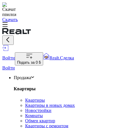
Скачать
Войти
Realt.Сделка
Подать за
0 ƃ
Войти
Продажа
Квартиры
Квартиры
Квартиры в новых домах
Новостройки
Комнаты
Обмен квартир
Квартиры с ремонтом