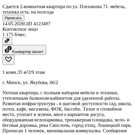
Сдается 2-комнатная квартира по ул. Плеханова 71. мебель,
техника есть. на полгода
Написать
14.05.2026
ID
4123497
Контактное лицо
1 175 ƃ/мес.
Конвертер валют
1 комн.
35 м²
2/9 этаж
г. Минск, ул. Якубова, 66/2
Уютная квартира, с полным набором мебели и техники,
утепленным балконом-кабинетом для удаленной работы.
Развитая инфраструктура - в шаговой доступности сад, школа,
почта, кафе, магазины, ФОК, бассейн. Тихое и спокойное
место, утопает в зелени, много вариантов досуга,
оборудованная велопарковка, тренажерная площадка, вело- и
беговая дорожка, река Свислочь, город птиц, Лошицкий парк.
Прописан 1 человек, минимальная коммуналка. Сообщения