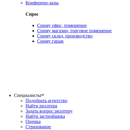
Конференц-залы
Спрос
Сниму офис, помещение
Сниму магазин, торговое помещение
Сниму склад, производство
Сниму гараж
Специалисты
Подобрать агентство
Найти риэлтера
Задать вопрос риэлтеру
Найти застройщика
Оценка
Страхование