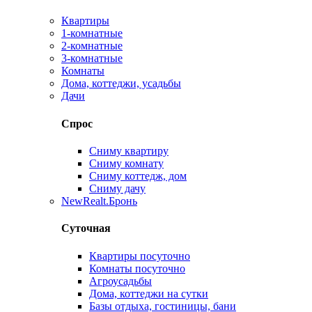
Квартиры
1-комнатные
2-комнатные
3-комнатные
Комнаты
Дома, коттеджи, усадьбы
Дачи
Спрос
Сниму квартиру
Сниму комнату
Сниму коттедж, дом
Сниму дачу
New
Realt.Бронь
Суточная
Квартиры посуточно
Комнаты посуточно
Агроусадьбы
Дома, коттеджи на сутки
Базы отдыха, гостиницы, бани