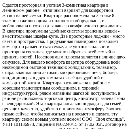
Сдается просторная и уютная 3-комнатная квартира в
Ленинском районе - отличный вариант для комфортной
жизни вашей семьи! Квартира расположена на 3 этаже 8-
этажного жилого дома и полностью оборудована, и
меблирована и готова для вашего комфортного проживания.
В квартира продуманы удобные системы хранения вещей -
вместительные шкафы-купе. Две просторные лоджии - много
света и пространства. Продуманная планировка позволяет
комфортно разместиться семье, две уютные спальни и
просторная гостиная, где можно собраться всей семьей и
принять гостей. Неоспоримым плюсом является наличие двух
санузлов. Для вашего комфорта квартира оборудована всей
необходимой бытовой техникой: холодильник, телевизор,
стиральная машина-автомат, микроволновая печь, бойлер,
кондиционеры в двух комнатах - всё для удобной и
комфортной жизни. Квартира расположена в районе с
хорошим транспортным сообщением, и хорошей
инфраструктурой, рядом магазины шаговой доступности, в
районе расположено торговый центр, кинотеатр, зеленая зона
с велодорожкой. Эта квартира идеально подходит для семей,
ценящих качество, удобство и приятную атмосферу. Звоните
прямо сейчас, чтобы записаться на просмотр и сделать эту
квартиру своим новым уютным домом! ООО "Твоя столица",
УНП 101136973, лицензия №02240/15 от 17.02.05г., договор на