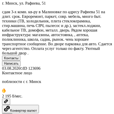
г. Минск, ул. Рафиева, 51
сдам 3-х комн. кв-ру в Малиновке по адресу Рафиева 51 на
длит. срок. Евроремонт, паркет, совр. мебель, много быт.
техники (ТВ, холодильник, плита стеклокерамика,
стир.машина, печь СВЧ, пылесос и др.), застекл.лоджии,
кабельное ТВ, домофон, металл. дверь. Рядом хорошая
инфраструктура: магазины, автостоянка, , аптека,
поликлиника, школа, садик, рынок. чень хорошее
транспортное сообщение. Во дворе парковка для авто. Сдается
через агентство. Оплата услуг только по факту. Уютный
большой двор .
Контакты
Написать
03.08.2026
ID
123696
Контактное лицо
поблизости с г. Минск
2 195 ƃ/мес.
Конвертер валют