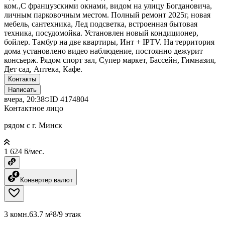
ком.,С французскими окнами, видом на улицу Богдановича,
личным парковочным местом. Полный ремонт 2025г, новая
мебель, сантехника, Лед подсветка, встроенная бытовая
техника, посудомойка. Установлен новый кондиционер,
бойлер. Тамбур на две квартиры, Инт + IPTV. На территория
дома установлено видео наблюдение, постоянно дежурит
консьерж. Рядом спорт зал, Супер маркет, Бассейн, Гимназия,
Дет сад, Аптека, Кафе.
Контакты
Написать
вчера, 20:38
ID
4174804
Контактное лицо
рядом с г. Минск
1 624 ƃ/мес.
Конвертер валют
3 комн.
63.7 м²
8/9 этаж