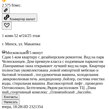
2 575 ƃ/мес.
Конвертер валют
1 комн.
52 м²
24/25 этаж
г. Минск, ул. Макаенка
Московская
5
минут
Сдам 1-ком квартиру с дизайнерским ремонтом. Вид на парк
Челюскинцев. Дом премиум класса с подземным паркингом
.Панорамные окна открывают лучший вид на парк. Квартира
полностью укомплектована ,новой импортной мебелью и
бытовой техникой , посудомоечная машина, холодильник
,микроволновая печь ,кондиционер ,бойлер, система очистки
воды, стиральная машина .Высокосортной лифт , проведено
Оптоволокно, Белтелеком,.Рядом расположен ТЦ ,,Dana
mall,,спортивный комплекс ,,Олимпийский ,,бассейн.
Контакты
Написать
вчера, 18:28
ID
2321354