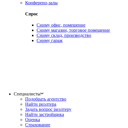
Конференц-залы
Спрос
Сниму офис, помещение
Сниму магазин, торговое помещение
Сниму склад, производство
Сниму гараж
Специалисты
Подобрать агентство
Найти риэлтера
Задать вопрос риэлтеру
Найти застройщика
Оценка
Страхование