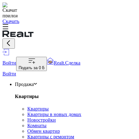
Скачать
Войти
Realt.Сделка
Подать за
0 ƃ
Войти
Продажа
Квартиры
Квартиры
Квартиры в новых домах
Новостройки
Комнаты
Обмен квартир
Квартиры с ремонтом