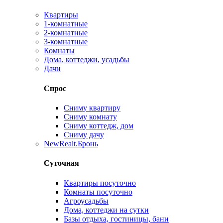
Квартиры
1-комнатные
2-комнатные
3-комнатные
Комнаты
Дома, коттеджи, усадьбы
Дачи
Спрос
Сниму квартиру
Сниму комнату
Сниму коттедж, дом
Сниму дачу
New
Realt.Бронь
Суточная
Квартиры посуточно
Комнаты посуточно
Агроусадьбы
Дома, коттеджи на сутки
Базы отдыха, гостиницы, бани