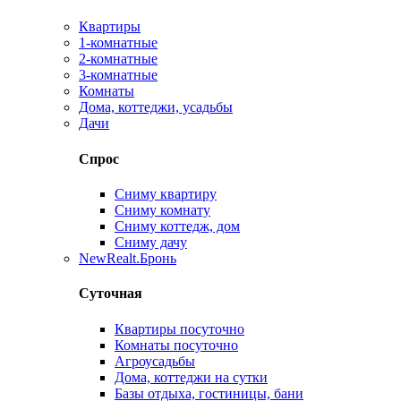
Квартиры
1-комнатные
2-комнатные
3-комнатные
Комнаты
Дома, коттеджи, усадьбы
Дачи
Спрос
Сниму квартиру
Сниму комнату
Сниму коттедж, дом
Сниму дачу
New
Realt.Бронь
Суточная
Квартиры посуточно
Комнаты посуточно
Агроусадьбы
Дома, коттеджи на сутки
Базы отдыха, гостиницы, бани