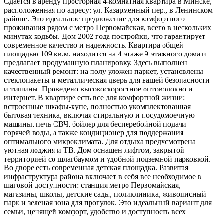
Сдается в аренду просторная 4-комнатная квартира в Минске,
расположенная по адресу: ул. Казарменный пер., в Ленинском
районе. Это идеальное предложение для комфортного
проживания рядом с метро Первомайская, всего в нескольких
минутах ходьбы. Дом 2002 года постройки, что гарантирует
современное качество и надежность. Квартира общей
площадью 109 кв.м. находится на 4 этаже 9-этажного дома и
предлагает продуманную планировку. Здесь выполнен
качественный ремонт: на полу уложен паркет, установлены
стеклопакеты и металлическая дверь для вашей безопасности
и тишины. Проведено высокоскоростное оптоволокно и
интернет. В квартире есть все для комфортной жизни:
встроенные шкафы-купе, полностью укомплектованная
бытовая техника, включая стиральную и посудомоечную
машины, печь СВЧ, бойлер для бесперебойной подачи
горячей воды, а также кондиционер для поддержания
оптимального микроклимата. Для отдыха предусмотрена
уютная лоджия и ТВ. Дом оснащен лифтом, закрытой
территорией со шлагбаумом и удобной подземной парковкой.
Во дворе есть современная детская площадка. Развитая
инфраструктура района включает в себя все необходимое в
шаговой доступности: станция метро Первомайская,
магазины, школы, детские сады, поликлиника, живописный
парк и зеленая зона для прогулок. Это идеальный вариант для
семьи, ценящей комфорт, удобство и доступность всех