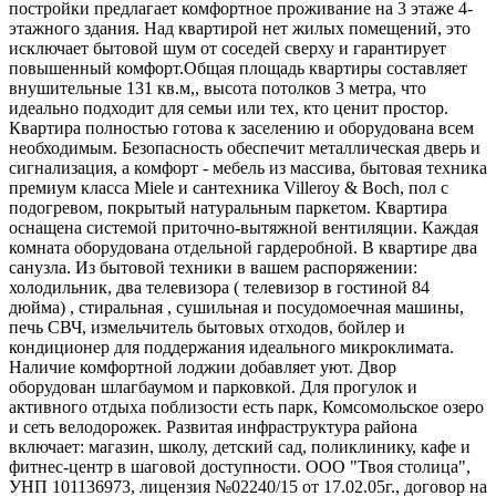
постройки предлагает комфортное проживание на 3 этаже 4-
этажного здания. Над квартирой нет жилых помещений, это
исключает бытовой шум от соседей сверху и гарантирует
повышенный комфорт.Общая площадь квартиры составляет
внушительные 131 кв.м,, высота потолков 3 метра, что
идеально подходит для семьи или тех, кто ценит простор.
Квартира полностью готова к заселению и оборудована всем
необходимым. Безопасность обеспечит металлическая дверь и
сигнализация, а комфорт - мебель из массива, бытовая техника
премиум класса Miele и сантехника Villeroy & Boch, пол с
подогревом, покрытый натуральным паркетом. Квартира
оснащена системой приточно-вытяжной вентиляции. Каждая
комната оборудована отдельной гардеробной. В квартире два
санузла. Из бытовой техники в вашем распоряжении:
холодильник, два телевизора ( телевизор в гостиной 84
дюйма) , стиральная , сушильная и посудомоечная машины,
печь СВЧ, измельчитель бытовых отходов, бойлер и
кондиционер для поддержания идеального микроклимата.
Наличие комфортной лоджии добавляет уют. Двор
оборудован шлагбаумом и парковкой. Для прогулок и
активного отдыха поблизости есть парк, Комсомольское озеро
и сеть велодорожек. Развитая инфраструктура района
включает: магазин, школу, детский сад, поликлинику, кафе и
фитнес-центр в шаговой доступности. ООО "Твоя столица",
УНП 101136973, лицензия №02240/15 от 17.02.05г., договор на