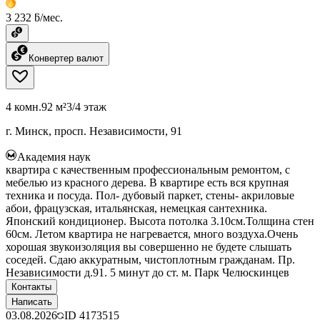
3 232 ƃ/мес.
Конвертер валют
4 комн.
92 м²
3/4 этаж
г. Минск, просп. Независимости, 91
Академия наук
квартира с качественным профессиональным ремонтом, с
мебелью из красного дерева. В квартире есть вся крупная
техника и посуда. Пол- дубовый паркет, стены- акриловые
абои, фрацузская, итальянская, немецкая сантехника.
Японский кондиционер. Высота потолка 3.10см.Толщина стен
60см. Летом квартира не нагревается, много воздуха.Очень
хорошая звукоизоляция вы совершенно не будете слышать
соседей. Сдаю аккуратным, чистоплотным гражданам. Пр.
Независимости д.91. 5 минут до ст. м. Парк Челюскинцев
Контакты
Написать
03.08.2026
ID
4173515