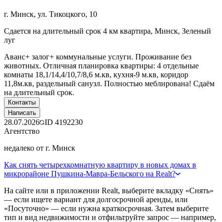
г. Минск, ул. Тикоцкого, 10
Сдается на длительный срок 4 км квартира, Минск, Зеленый
луг
Аванс+ залог+ коммунальные услуги. Проживание без
животных. Отличная планировка квартиры: 4 отдельные
комнаты 18,1/14,4/10,7/8,6 м.кв, кухня-9 м.кв, коридор
11,8м.кв, раздельный санузл. Полностью меблирована! Сдаём
на длительный срок.
Контакты
Написать
28.07.2026
ID
4192230
Агентство
недалеко от г. Минск
Как снять четырехкомнатную квартиру в новых домах в
микрорайоне Пушкина-Мавра-Бельского на Realt?
На сайте или в приложении Realt, выберите вкладку «Снять»
— если ищете вариант для долгосрочной аренды, или
«Посуточно» — если нужна краткосрочная. Затем выберите
тип и вид недвижимости и отфильтруйте запрос — например,