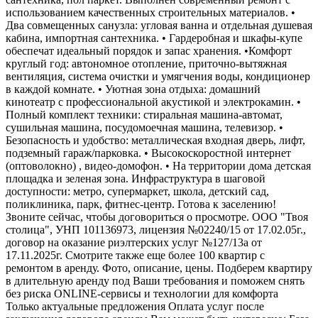
использованием качественных строительных материалов. •
Два совмещенных санузла: угловая ванна и отдельная душевая
кабина, импортная сантехника. • Гардеробная и шкафы-купе
обеспечат идеальный порядок и запас хранения. •Комфорт
круглый год: автономное отопление, приточно-вытяжная
вентиляция, система очистки и умягчения воды, кондиционер
в каждой комнате. • Уютная зона отдыха: домашний
кинотеатр с профессиональной акустикой и электрокамин. •
Полный комплект техники: стиральная машина-автомат,
сушильная машина, посудомоечная машина, телевизор. •
Безопасность и удобство: металлическая входная дверь, лифт,
подземный гараж/парковка. • Высокоскоростной интернет
(оптоволокно) , видео-домофон. • На территории дома детская
площадка и зеленая зона. Инфраструктура в шаговой
доступности: метро, супермаркет, школа, детский сад,
поликлиника, парк, фитнес-центр. Готова к заселению!
Звоните сейчас, чтобы договориться о просмотре. ООО "Твоя
столица", УНП 101136973, лицензия №02240/15 от 17.02.05г.,
договор на оказание риэлтерских услуг №127/13а от
17.11.2025г. Смотрите также еще более 100 квартир с
ремонтом в аренду. Фото, описание, цены. Подберем квартиру
в длительную аренду под Ваши требования и поможем снять
без риска ONLINE-сервисы и технологии для комфорта
Только актуальные предложения Оплата услуг после