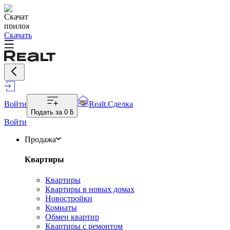
Скачать
Войти
Realt.Сделка
Подать за
0 ƃ
Войти
Продажа
Квартиры
Квартиры
Квартиры в новых домах
Новостройки
Комнаты
Обмен квартир
Квартиры с ремонтом