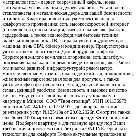
материалов: пол - паркет, современный кафель, новая
сантехника, угловая ванна и душевая кабина. Установлены
стеклопакеты и металлическая дверь для вашей безопасности
и тишины. Квартира полностью укомплектована для
комфортного проживания: есть высокоскоростной интернет
(оптоволокно), сигнализация, вместительные шкафы-купе,
гардеробная, а также вся необходимая бытовая техника,
включая холодильник, ТВ, стиральную и посудомоечную
машины, печь СВЧ, бойлер и кондиционер. Предусмотрена
уютная лоджия для отдыха. Дом оборудован лифтом.
Территория жилого комплекса огорожена, есть шлагбаум,
подземная парковка и современная детская площадка. Район
отличается развитой инфраструктурой: рядом метро,
многочисленные магазины, школа, детский сад, поликлиника,
живописный парк и зеленая зона для прогулок, а также
уютные кафе и фитнес-центр. Это идеальный вариант для
семьи, ценящей удобство, безопасность и высокое качество
жизни. Не упустите свой шанс снять эту уникальную
квартиру в Минске! ООО "Твоя столица", УНП 101136973,
лицензия №02240/15 от 17.02.05г., договор на оказание
риэлтерских услуг №125/13а от 28.02.2026г. Смотрите также
еще более 100 квартир с ремонтом в аренду. Фото, описание,
цены. Подберем квартиру в длительную аренду под Ваши
требования и поможем снять без риска ONLINE-сервисы и
технологии для комфорта Только актуальные предложения