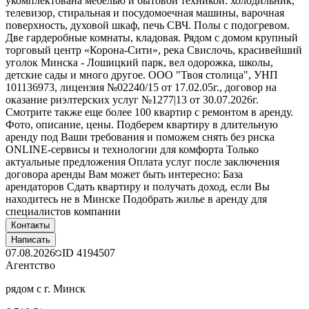
укомплектована мебелью и бытовой техникой: холодильник,
телевизор, стиральная и посудомоечная машины, варочная
поверхность, духовой шкаф, печь СВЧ. Полы с подогревом.
Две гардеробные комнаты, кладовая. Рядом с домом крупный
торговый центр «Корона-Сити», река Свислочь, красивейший
уголок Минска - Лошицкий парк, вел одорожка, школы,
детские сады и много другое. ООО "Твоя столица", УНП
101136973, лицензия №02240/15 от 17.02.05г., договор на
оказание риэлтерских услуг №1277|13 от 30.07.2026г.
Смотрите также еще более 100 квартир с ремонтом в аренду.
Фото, описание, цены. Подберем квартиру в длительную
аренду под Ваши требования и поможем снять без риска
ONLINE-сервисы и технологии для комфорта Только
актуальные предложения Оплата услуг после заключения
договора аренды Вам может быть интересно: База
арендаторов Сдать квартиру и получать доход, если Вы
находитесь не в Минске Подобрать жилье в аренду для
специалистов компании
Контакты
Написать
07.08.2026
ID
4194507
Агентство
рядом с г. Минск