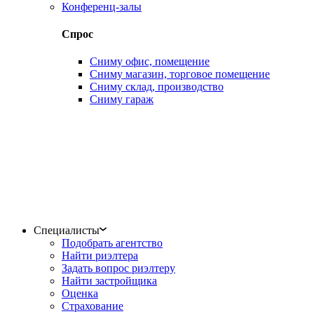
Конференц-залы
Спрос
Сниму офис, помещение
Сниму магазин, торговое помещение
Сниму склад, производство
Сниму гараж
Специалисты
Подобрать агентство
Найти риэлтера
Задать вопрос риэлтеру
Найти застройщика
Оценка
Страхование