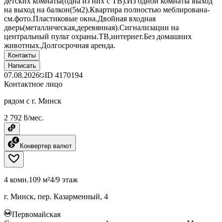
детских комнаты(одна из них с ТВ).Из одной комнаты выход
на выход на балкон(5м2).Квартира полностью меблирована-
см.фото.Пластиковые окна.Двойная входная
дверь(металлическая,деревянная).Сигнализации на
центральный пульт охраны.ТВ,интернет.Без домашних
животных.Долгосрочная аренда.
Контакты
Написать
07.08.2026
ID
4170194
Контактное лицо
рядом с г. Минск
2 792 ƃ/мес.
Конвертер валют
4 комн.
109 м²
4/9 этаж
г. Минск, пер. Казарменный, 4
Первомайская