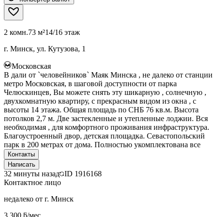
2 комн.
73 м²
14/16 этаж
г. Минск, ул. Кутузова, 1
Московская
В дали от `человейников` Маяк Минска , не далеко от станции
метро Московская, в шаговой доступности от парка
Челюскинцев, Вы можете снять эту шикарную , солнечную ,
двухкомнатную квартиру, с прекрасным видом из окна , с
высоты 14 этажа. Общая площадь по СНБ 76 кв.м. Высота
потолков 2,7 м. Две застекленные и утепленные лоджии. Вся
необходимая , для комфортного проживания инфраструктура.
Благоустроенный двор, детская площадка. Севастопольский
парк в 200 метрах от дома. Полностью укомплектована все
Контакты
Написать
32 минуты назад
ID
1916168
Контактное лицо
недалеко от г. Минск
3 300 ƃ/мес.