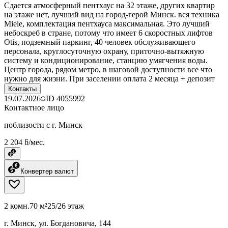
Сдается атмосферный пентхаус на 32 этаже, других квартир
на этаже нет, лучший вид на город-герой Минск. вся техника
Miele, комплектация пентхауса максимальная. Это лучший
небоскреб в стране, потому что имеет 6 скоростных лифтов
Otis, подземный паркинг, 40 человек обслуживающего
персонала, круглосуточную охрану, приточно-вытяжную
систему и кондиционирование, станцию умягчения воды.
Центр города, рядом метро, в шаговой доступности все что
нужно для жизни. При заселении оплата 2 месяца + депозит
Контакты
19.07.2026
ID
4055992
Контактное лицо
поблизости с г. Минск
2 204 ƃ/мес.
Конвертер валют
2 комн.
70 м²
25/26 этаж
г. Минск, ул. Богдановича, 144