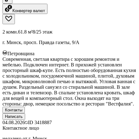
Конвертер валют
2 комн.
61.8 м²
8/25 этаж
г. Минск, просп. Правда газеты, 9/А
Петровщина
Современная, светлая квартира с хорошим ремонтом и
мебелью. Подключен интернет. В прихожей установлен
просторный шкаф-купе. Есть полностью оборудованная кухня
с холодильником, посудомоечной машиной, плитой, духовым
шкафом, микроволновой печью и вытяжкой. Угловая ванная с
душем. Раздельный санузел со стиральной машиной. В зале
есть диван и телевизор. В спальне установлена кровать, шкаф
для вещей и компьютерный стол. Окна выходят на три
стороны: двор, немецкое посольство и ресторан "Вестфалия".
Контакты
Написать
04.08.2026
ID
3418887
Контактное лицо
недалеко от г. Минск