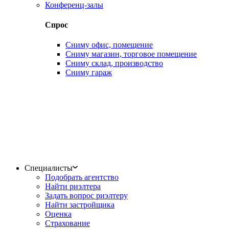
Конференц-залы
Спрос
Сниму офис, помещение
Сниму магазин, торговое помещение
Сниму склад, производство
Сниму гараж
Специалисты
Подобрать агентство
Найти риэлтера
Задать вопрос риэлтеру
Найти застройщика
Оценка
Страхование