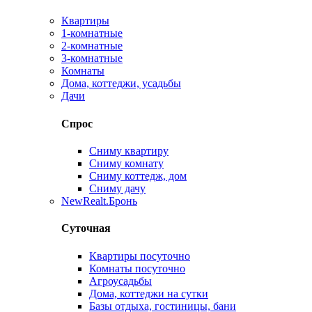
Квартиры
1-комнатные
2-комнатные
3-комнатные
Комнаты
Дома, коттеджи, усадьбы
Дачи
Спрос
Сниму квартиру
Сниму комнату
Сниму коттедж, дом
Сниму дачу
New
Realt.Бронь
Суточная
Квартиры посуточно
Комнаты посуточно
Агроусадьбы
Дома, коттеджи на сутки
Базы отдыха, гостиницы, бани