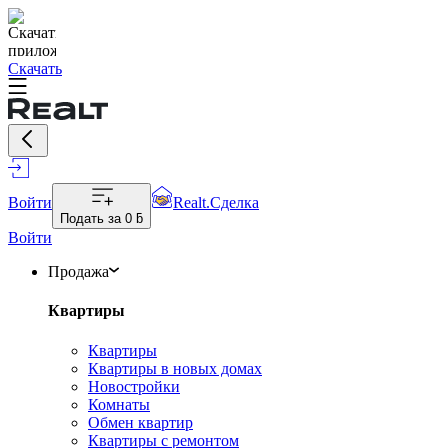
Скачать
Войти
Realt.Сделка
Подать за
0 ƃ
Войти
Продажа
Квартиры
Квартиры
Квартиры в новых домах
Новостройки
Комнаты
Обмен квартир
Квартиры с ремонтом