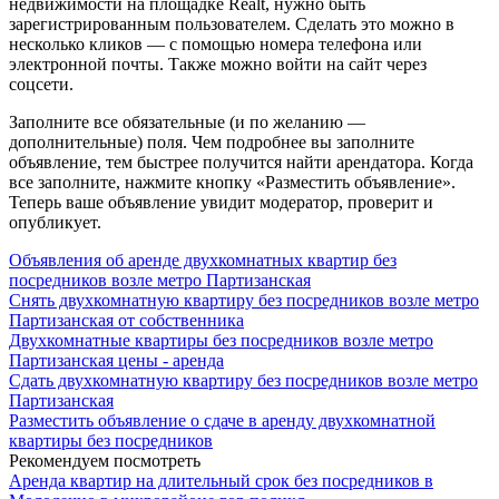
недвижимости на площадке Realt, нужно быть
зарегистрированным пользователем. Сделать это можно в
несколько кликов — с помощью номера телефона или
электронной почты. Также можно войти на сайт через
соцсети.
Заполните все обязательные (и по желанию —
дополнительные) поля. Чем подробнее вы заполните
объявление, тем быстрее получится найти арендатора. Когда
все заполните, нажмите кнопку «Разместить объявление».
Теперь ваше объявление увидит модератор, проверит и
опубликует.
Объявления об аренде двухкомнатных квартир без
посредников возле метро Партизанская
Снять двухкомнатную квартиру без посредников возле метро
Партизанская от собственника
Двухкомнатные квартиры без посредников возле метро
Партизанская цены - аренда
Сдать двухкомнатную квартиру без посредников возле метро
Партизанская
Разместить объявление о сдаче в аренду двухкомнатной
квартиры без посредников
Рекомендуем посмотреть
Аренда квартир на длительный срок без посредников в