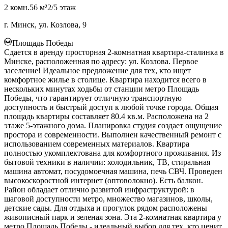
2 комн.
56 м²
2/5 этаж
г. Минск, ул. Козлова, 9
Площадь Победы
Сдается в аренду просторная 2-комнатная квартира-сталинка в
Минске, расположенная по адресу: ул. Козлова. Первое
заселение! Идеальное предложение для тех, кто ищет
комфортное жилье в столице. Квартира находится всего в
нескольких минутах ходьбы от станции метро Площадь
Победы, что гарантирует отличную транспортную
доступность и быстрый доступ к любой точке города. Общая
площадь квартиры составляет 80.4 кв.м. Расположена на 2
этаже 5-этажного дома. Планировка студия создает ощущение
простора и современности. Выполнен качественный ремонт с
использованием современных материалов. Квартира
полностью укомплектована для комфортного проживания. Из
бытовой техники в наличии: холодильник, ТВ, стиральная
машина автомат, посудомоечная машина, печь СВЧ. Проведен
высокоскоростной интернет (оптоволокно). Есть балкон.
Район обладает отлично развитой инфраструктурой: в
шаговой доступности метро, множество магазинов, школы,
детские сады. Для отдыха и прогулок рядом расположены
живописный парк и зеленая зона. Эта 2-комнатная квартира у
метро Площадь Победы - идеальный выбор для тех, кто ценит