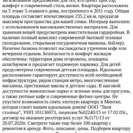
эксклюзивное предложение для тех, кто ценит простор,
комфорт и современный стиль жизни. Квартира расположена
на 5 этаже 5-этажного дома, построенного в 2011 году. Общая
площадь составляет впечатляющие 235.2 кв.м, предлагая
максимум пространства для вашей семьи. Интерьер выполнен
с использованием высококачественных материалов. Для
хранения вещей предусмотрена вместительная гардеробная. В
наличии полный комплект современной бытовой техники
(холодильник, стиральная посудомоечная машины, бойлер).
Наличие балкона позволит наслаждаться утренним кофе или
вечерним отдыхом. Безопасность и комфорт жильцов
обеспечены: территория дома огорожена, оснащена
шлагбаумом и предлагает подземную парковку. Для детей
предусмотрена современная детская площадка. Идеальное
расположение гарантирует доступность всей необходимой
инфраструктуры: рядом станция метро, многочисленные
магазины, престижные школы и детские сады. В шаговой
доступности живописные парки и зеленые зоны для прогулок,
а также уютные кафе и современные фитнес-центры. Не
упустите возможность снять элитную квартиру в Минске,
которая станет вашим идеальным домом! ООО "Твоя
столица", УНП 101136973, лицензия №02240/15 от 17.02.05г.,
договор на оказание риэлтерских услуг №1171/13 от
20.07.2026г. Смотрите также еще более 100 квартир с
ремонтом в аренду. Фото, описание, цены. Подберем квартиру