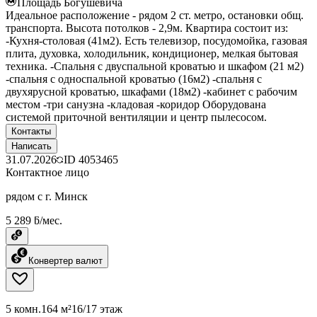
Площадь Богушевича
Идеальное расположение - рядом 2 ст. метро, остановки общ.
транспорта. Высота потолков - 2,9м. Квартира состоит из:
-Кухня-столовая (41м2). Есть телевизор, посудомойка, газовая
плита, духовка, холодильник, кондиционер, мелкая бытовая
техника. -Спальня с двуспальной кроватью и шкафом (21 м2)
-спальня с односпальной кроватью (16м2) -спальня с
двухярусной кроватью, шкафами (18м2) -кабинет с рабочим
местом -три санузна -кладовая -коридор Оборудована
системой приточной вентиляции и центр пылесосом.
Контакты
Написать
31.07.2026
ID
4053465
Контактное лицо
рядом с г. Минск
5 289 ƃ/мес.
Конвертер валют
5 комн.
164 м²
16/17 этаж