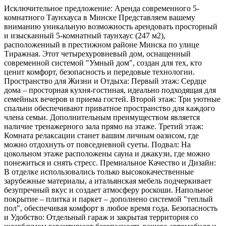
Исключительное предложение: Аренда современного 5-
комнатного Таунхауса в Минске Представляем вашему
вниманию уникальную возможность арендовать просторный
и изысканный 5-комнатный таунхаус (247 м2),
расположенный в престижном районе Минска по улице
Тиражная. Этот четырехуровневый дом, оснащенный
современной системой "Умный дом", создан для тех, кто
ценит комфорт, безопасность и передовые технологии.
Пространство для Жизни и Отдыха: Первый этаж: Сердце
дома – просторная кухня-гостиная, идеально подходящая для
семейных вечеров и приема гостей. Второй этаж: Три уютные
спальни обеспечивают приватное пространство для каждого
члена семьи. Дополнительным преимуществом является
наличие тренажерного зала прямо на этаже. Третий этаж:
Комната релаксации станет вашим личным оазисом, где
можно отдохнуть от повседневной суеты. Подвал: На
цокольном этаже расположены сауна и джакузи, где можно
понежиться и снять стресс. Премиальное Качество и Дизайн:
В отделке использовались только высококачественные
зарубежные материалы, а итальянская мебель подчеркивает
безупречный вкус и создает атмосферу роскоши. Напольное
покрытие – плитка и паркет – дополнено системой "теплый
пол", обеспечивая комфорт в любое время года. Безопасность
и Удобство: Отдельный гараж и закрытая территория со