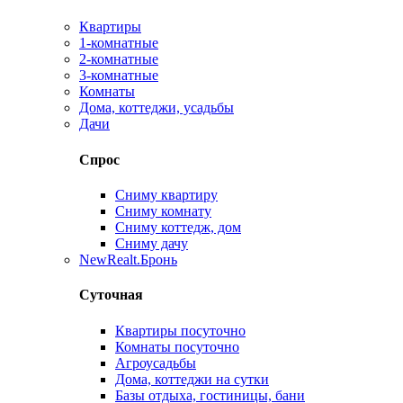
Квартиры
1-комнатные
2-комнатные
3-комнатные
Комнаты
Дома, коттеджи, усадьбы
Дачи
Спрос
Сниму квартиру
Сниму комнату
Сниму коттедж, дом
Сниму дачу
New
Realt.Бронь
Суточная
Квартиры посуточно
Комнаты посуточно
Агроусадьбы
Дома, коттеджи на сутки
Базы отдыха, гостиницы, бани