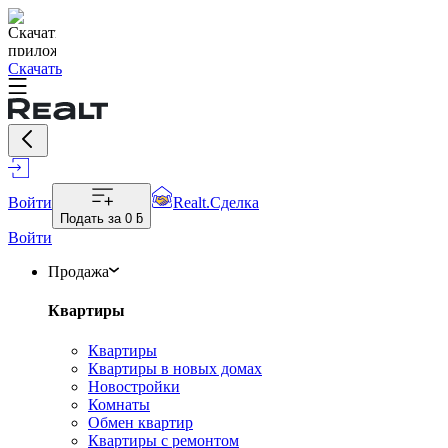
Скачать
Войти
Realt.Сделка
Подать за
0 ƃ
Войти
Продажа
Квартиры
Квартиры
Квартиры в новых домах
Новостройки
Комнаты
Обмен квартир
Квартиры с ремонтом