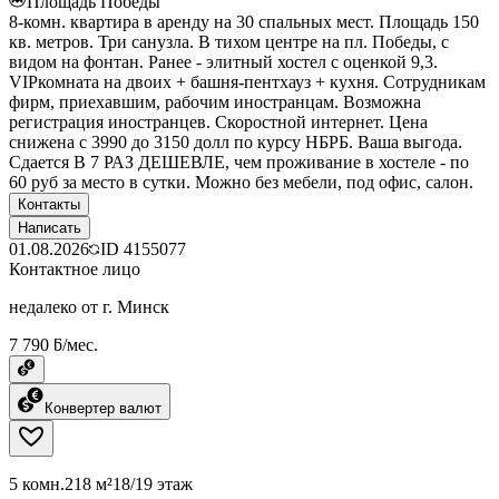
Площадь Победы
8-комн. квартира в аренду на 30 спальных мест. Площадь 150
кв. метров. Три санузла. В тихом центре на пл. Победы, с
видом на фонтан. Ранее - элитный хостел с оценкой 9,3.
VIPкомната на двоих + башня-пентхауз + кухня. Сотрудникам
фирм, приехавшим, рабочим иностранцам. Возможна
регистрация иностранцев. Скоростной интернет. Цена
снижена с 3990 до 3150 долл по курсу НБРБ. Ваша выгода.
Сдается В 7 РАЗ ДЕШЕВЛЕ, чем проживание в хостеле - по
60 руб за место в сутки. Можно без мебели, под офис, салон.
Контакты
Написать
01.08.2026
ID
4155077
Контактное лицо
недалеко от г. Минск
7 790 ƃ/мес.
Конвертер валют
5 комн.
218 м²
18/19 этаж