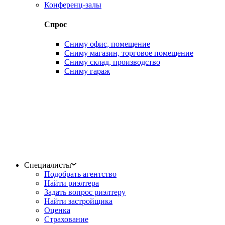
Конференц-залы
Спрос
Сниму офис, помещение
Сниму магазин, торговое помещение
Сниму склад, производство
Сниму гараж
Специалисты
Подобрать агентство
Найти риэлтера
Задать вопрос риэлтеру
Найти застройщика
Оценка
Страхование