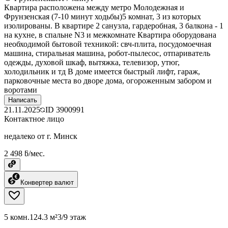
Квартира расположена между метро Молодежная и
Фрунзенская (7-10 минут ходьбы)5 комнат, 3 из которых
изолированы. В квартире 2 санузла, гардеробная, 3 балкона - 1
на кухне, в спальне N3 и межкомнате Квартира оборудована
необходимой бытовой техникой: свч-плита, посудомоечная
машина, стиральная машина, робот-пылесос, отпариватель
одежды, духовой шкаф, вытяжка, телевизор, утюг,
холодильник и тд В доме имеется быстрый лифт, гараж,
парковочные места во дворе дома, огороженным забором и
воротами
Написать
21.11.2025
ID
3900991
Контактное лицо
недалеко от г. Минск
2 498 ƃ/мес.
Конвертер валют
5 комн.
124.3 м²
3/9 этаж