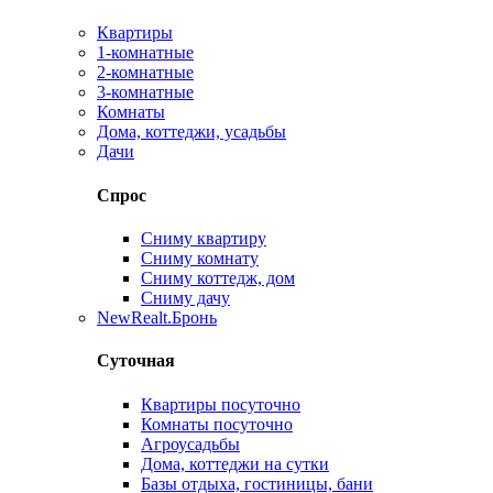
Квартиры
1-комнатные
2-комнатные
3-комнатные
Комнаты
Дома, коттеджи, усадьбы
Дачи
Спрос
Сниму квартиру
Сниму комнату
Сниму коттедж, дом
Сниму дачу
New
Realt.Бронь
Суточная
Квартиры посуточно
Комнаты посуточно
Агроусадьбы
Дома, коттеджи на сутки
Базы отдыха, гостиницы, бани