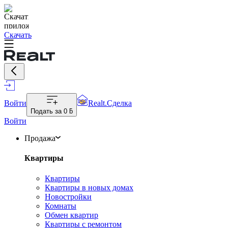
Скачать
Войти
Realt.Сделка
Подать за
0 ƃ
Войти
Продажа
Квартиры
Квартиры
Квартиры в новых домах
Новостройки
Комнаты
Обмен квартир
Квартиры с ремонтом