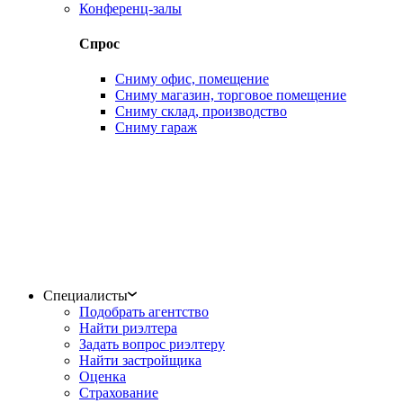
Конференц-залы
Спрос
Сниму офис, помещение
Сниму магазин, торговое помещение
Сниму склад, производство
Сниму гараж
Специалисты
Подобрать агентство
Найти риэлтера
Задать вопрос риэлтеру
Найти застройщика
Оценка
Страхование