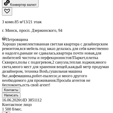
Конвертер валют
3 комн.
85 м²
13/21 этаж
г. Минск, просп. Дзержинского, 94
Петровщина
Хорошо укомплектованная светлая квартира с дизайнерским
ремонтом,вся мебель под заказ делалась для себя качественно
и надолго,раньше не сдавалась,квартира почти новая,для
любителей чистоты и перфекционистов!Паркет,плитка
Сквирел,полы с подогревом,2 санузла,теплая лоджия,много
света,много мест для хранения вещей,каждый метр продуман
дизайнером, техника Bosh,сушильная машина
9кг.,кофемашина,робот-пылесос,и много другого
необходимого для проживания.Просьба агентов не
беспокоить,есть свой агент!
Контакты
Написать
16.06.2026
ID
3851112
Контактное лицо
1 500 ƃ/мес.