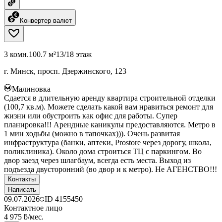
Конвертер валют
3 комн.
100.7 м²
13/18 этаж
г. Минск, просп. Дзержинского, 123
Малиновка
Сдается в длительную аренду квартира строительной отделки
(100,7 кв.м). Можете сделать какой вам нравиться ремонт для
жизни или обустроить как офис для работы. Супер
планировка!!! Арендные каникулы предоставляются. Метро в
1 мин ходьбы (можно в тапочках))). Очень развитая
инфраструктура (банки, аптеки, Prostore через дорогу, школа,
поликлиника). Около дома строиться ТЦ с паркингом. Во
двор заезд через шлагбаум, всегда есть места. Выход из
подъезда двусторонний (во двор и к метро). Не АГЕНСТВО!!!
Контакты
Написать
09.07.2026
ID
4155450
Контактное лицо
4 975 ƃ/мес.