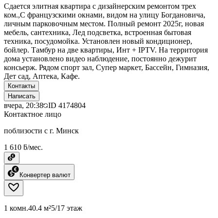
Сдается элитная квартира с дизайнерским ремонтом трех
ком.,С французскими окнами, видом на улицу Богдановича,
личным парковочным местом. Полный ремонт 2025г, новая
мебель, сантехника, Лед подсветка, встроенная бытовая
техника, посудомойка. Установлен новый кондиционер,
бойлер. Тамбур на две квартиры, Инт + IPTV. На территория
дома установлено видео наблюдение, постоянно дежурит
консьерж. Рядом спорт зал, Супер маркет, Бассейн, Гимназия,
Дет сад, Аптека, Кафе.
Контакты
Написать
вчера, 20:38
ID
4174804
Контактное лицо
поблизости с г. Минск
1 610 ƃ/мес.
Конвертер валют
1 комн.
40.4 м²
5/17 этаж