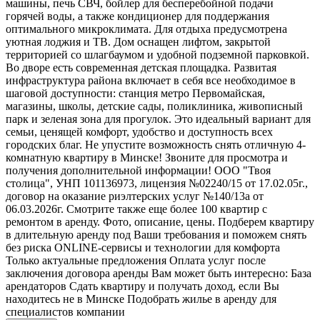
машины, печь СВЧ, бойлер для бесперебойной подачи
горячей воды, а также кондиционер для поддержания
оптимального микроклимата. Для отдыха предусмотрена
уютная лоджия и ТВ. Дом оснащен лифтом, закрытой
территорией со шлагбаумом и удобной подземной парковкой.
Во дворе есть современная детская площадка. Развитая
инфраструктура района включает в себя все необходимое в
шаговой доступности: станция метро Первомайская,
магазины, школы, детские сады, поликлиника, живописный
парк и зеленая зона для прогулок. Это идеальный вариант для
семьи, ценящей комфорт, удобство и доступность всех
городских благ. Не упустите возможность снять отличную 4-
комнатную квартиру в Минске! Звоните для просмотра и
получения дополнительной информации! ООО "Твоя
столица", УНП 101136973, лицензия №02240/15 от 17.02.05г.,
договор на оказание риэлтерских услуг №140/13а от
06.03.2026г. Смотрите также еще более 100 квартир с
ремонтом в аренду. Фото, описание, цены. Подберем квартиру
в длительную аренду под Ваши требования и поможем снять
без риска ONLINE-сервисы и технологии для комфорта
Только актуальные предложения Оплата услуг после
заключения договора аренды Вам может быть интересно: База
арендаторов Сдать квартиру и получать доход, если Вы
находитесь не в Минске Подобрать жилье в аренду для
специалистов компании