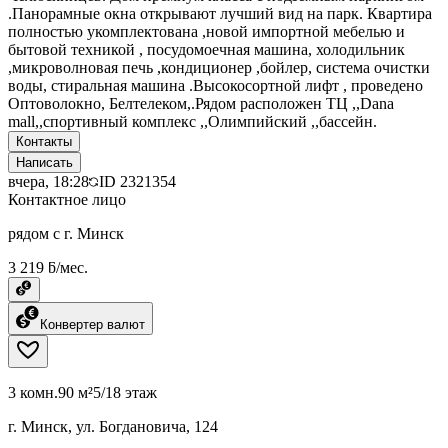
.Панорамные окна открывают лучший вид на парк. Квартира
полностью укомплектована ,новой импортной мебелью и
бытовой техникой , посудомоечная машина, холодильник
,микроволновая печь ,кондиционер ,бойлер, система очистки
воды, стиральная машина .Высокосортной лифт , проведено
Оптоволокно, Белтелеком,.Рядом расположен ТЦ ,,Dana
mall,,спортивный комплекс ,,Олимпийский ,,бассейн.
Контакты
Написать
вчера, 18:28
ID
2321354
Контактное лицо
рядом с г. Минск
3 219 ƃ/мес.
Конвертер валют
3 комн.
90 м²
5/18 этаж
г. Минск, ул. Богдановича, 124