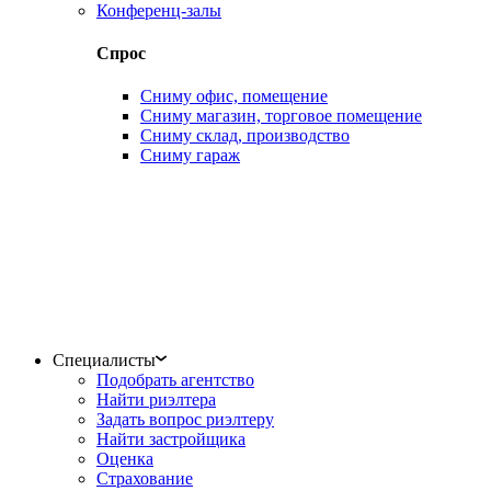
Конференц-залы
Спрос
Сниму офис, помещение
Сниму магазин, торговое помещение
Сниму склад, производство
Сниму гараж
Специалисты
Подобрать агентство
Найти риэлтера
Задать вопрос риэлтеру
Найти застройщика
Оценка
Страхование