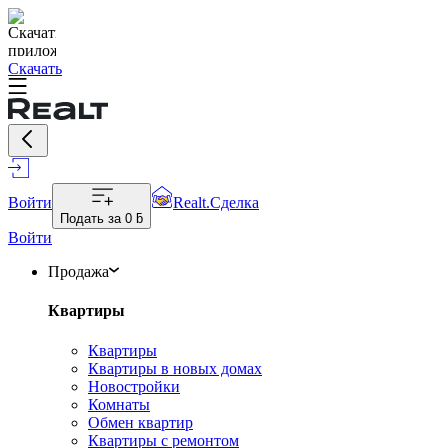
Скачать
Войти
Realt.Сделка
Подать за
0 ƃ
Войти
Продажа
Квартиры
Квартиры
Квартиры в новых домах
Новостройки
Комнаты
Обмен квартир
Квартиры с ремонтом