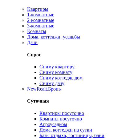
Квартиры
1-комнатные
2-комнатные
3-комнатные
Комнаты
Дома, коттеджи, усадьбы
Дачи
Спрос
Сниму квартиру
Сниму комнату
Сниму коттедж, дом
Сниму дачу
New
Realt.Бронь
Суточная
Квартиры посуточно
Комнаты посуточно
Агроусадьбы
Дома, коттеджи на сутки
Базы отдыха, гостиницы, бани