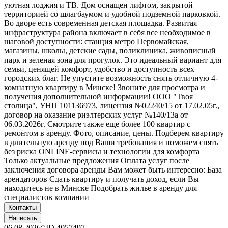
уютная лоджия и ТВ. Дом оснащен лифтом, закрытой
территорией со шлагбаумом и удобной подземной парковкой.
Во дворе есть современная детская площадка. Развитая
инфраструктура района включает в себя все необходимое в
шаговой доступности: станция метро Первомайская,
магазины, школы, детские сады, поликлиника, живописный
парк и зеленая зона для прогулок. Это идеальный вариант для
семьи, ценящей комфорт, удобство и доступность всех
городских благ. Не упустите возможность снять отличную 4-
комнатную квартиру в Минске! Звоните для просмотра и
получения дополнительной информации! ООО "Твоя
столица", УНП 101136973, лицензия №02240/15 от 17.02.05г.,
договор на оказание риэлтерских услуг №140/13а от
06.03.2026г. Смотрите также еще более 100 квартир с
ремонтом в аренду. Фото, описание, цены. Подберем квартиру
в длительную аренду под Ваши требования и поможем снять
без риска ONLINE-сервисы и технологии для комфорта
Только актуальные предложения Оплата услуг после
заключения договора аренды Вам может быть интересно: База
арендаторов Сдать квартиру и получать доход, если Вы
находитесь не в Минске Подобрать жилье в аренду для
специалистов компании
Контакты
Написать
06.08.2026
ID
4057497