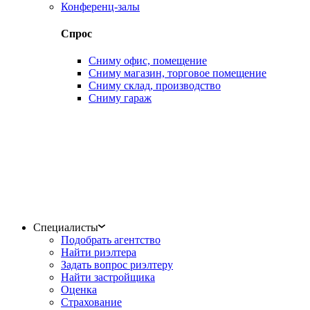
Конференц-залы
Спрос
Сниму офис, помещение
Сниму магазин, торговое помещение
Сниму склад, производство
Сниму гараж
Специалисты
Подобрать агентство
Найти риэлтера
Задать вопрос риэлтеру
Найти застройщика
Оценка
Страхование