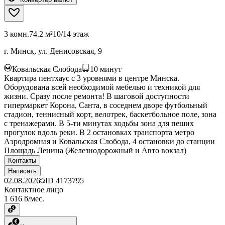
3 комн.
74.2 м²
10/14 этаж
г. Минск, ул. Денисовская, 9
Ковальская Слобода
10
минут
Квартира пентхаус с 3 уровнями в центре Минска.
Оборудована всей необходимой мебелью и техникой для
жизни. Сразу после ремонта! В шаговой доступности
гипермаркет Корона, Санта, в соседнем дворе футбольный
стадион, теннисный корт, велотрек, баскетбольное поле, зона
с тренажерами. В 5-ти минутах ходьбы зона для пеших
прогулок вдоль реки. В 2 остановках транспорта метро
Аэродромная и Ковальская Слобода, 4 остановки до станции
Площадь Ленина (Железнодорожный и Авто вокзал)
Контакты
Написать
02.08.2026
ID
4173795
Контактное лицо
1 616 ƃ/мес.