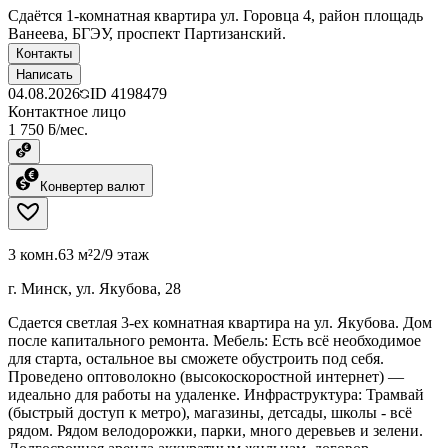
Сдаётся 1-комнатная квартира ул. Горовца 4, район площадь
Ванеева, БГЭУ, проспект Партизанский.
Контакты
Написать
04.08.2026
ID
4198479
Контактное лицо
1 750 ƃ/мес.
Конвертер валют
3 комн.
63 м²
2/9 этаж
г. Минск, ул. Якубова, 28
Сдается светлая 3-ех комнатная квартира на ул. Якубова. Дом
после капитального ремонта. Мебель: Есть всё необходимое
для старта, остальное вы сможете обустроить под себя.
Проведено оптоволокно (высокоскоростной интернет) —
идеально для работы на удаленке. Инфраструктура: Трамвай
(быстрый доступ к метро), магазины, детсады, школы - всё
рядом. Рядом велодорожки, парки, много деревьев и зелени.