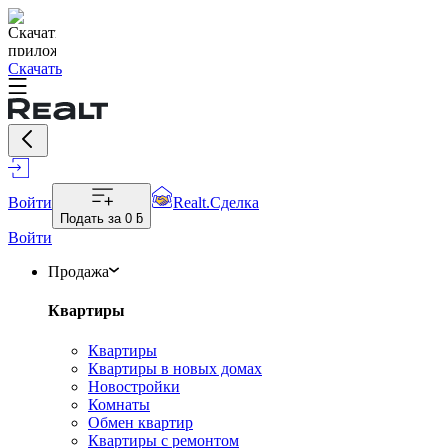
Скачать
Войти
Realt.Сделка
Подать за
0 ƃ
Войти
Продажа
Квартиры
Квартиры
Квартиры в новых домах
Новостройки
Комнаты
Обмен квартир
Квартиры с ремонтом