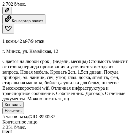
2 702 ƃ/мес.
Конвертер валют
1 комн.
42 м²
7/9 этаж
г. Минск, ул. Камайская, 12
Сдаётся на любой срок , (недели, месяцы) Стоимость зависит
от сезона,периода проживания и уточняется исходя из
запроса. Новая мебель. Кровать 2сп.,1,5сп диван. Посуда,
приборы, эл. чайник, свч, утюг, глад. доска, smart тв, фен,
стиральная машина, бойлер,-сушилка для белья, пылесос.
Высокоскоростной wifi Отличная инфраструктура и
транспортное сообщение. Собственник. Договор. Отчётные
документы. Можно писать тг, вц.
Контакты
Написать
5 часов назад
ID
3990537
Контактное лицо
2 351 ƃ/мес.