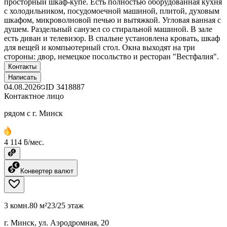
просторный шкаф-купе. Есть полностью оборудованная кухня
с холодильником, посудомоечной машиной, плитой, духовым
шкафом, микроволновой печью и вытяжкой. Угловая ванная с
душем. Раздельный санузел со стиральной машиной. В зале
есть диван и телевизор. В спальне установлена кровать, шкаф
для вещей и компьютерный стол. Окна выходят на три
стороны: двор, немецкое посольство и ресторан "Вестфалия".
Контакты
Написать
04.08.2026
ID
3418887
Контактное лицо
рядом с г. Минск
4 114 ƃ/мес.
Конвертер валют
3 комн.
80 м²
23/25 этаж
г. Минск, ул. Аэродромная, 20