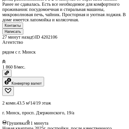
Ранее не сдавалась. Есть все необходимое для комфортного
проживания: посудомоечная и стиральная машины,
микроволновая печь, чайник. Просторная и уютная лоджия. В
доме имеется лапомойка и колясочная.
Контакты
Написать
27 минут назад
ID
4202106
Агентство
рядом с г. Минск
1 860 ƃ/мес.
Конвертер валют
2 комн.
43.5 м²
14/19 этаж
г. Минск, просп. Дзержинского, 19/а
Грушевка
1
минута
Новая квартира 2025г. постройки, после качественного