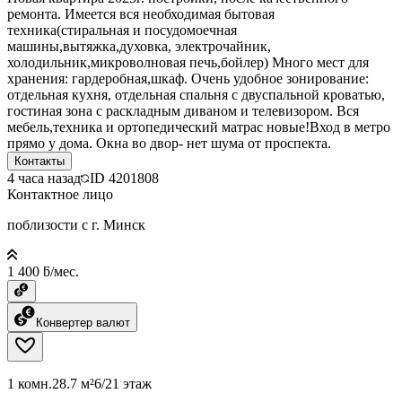
ремонта. Имеется вся необходимая бытовая
техника(стиральная и посудомоечная
машины,вытяжка,духовка, электрочайник,
холодильник,микроволновая печь,бойлер) Много мест для
хранения: гардеробная,шкаф. Очень удобное зонирование:
отдельная кухня, отдельная спальня с двуспальной кроватью,
гостиная зона с раскладным диваном и телевизором. Вся
мебель,техника и ортопедический матрас новые!Вход в метро
прямо у дома. Окна во двор- нет шума от проспекта.
Контакты
4 часа назад
ID
4201808
Контактное лицо
поблизости с г. Минск
1 400 ƃ/мес.
Конвертер валют
1 комн.
28.7 м²
6/21 этаж