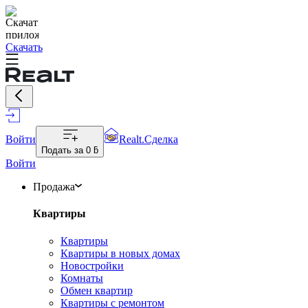
Скачать
Войти
Realt.Сделка
Подать за
0 ƃ
Войти
Продажа
Квартиры
Квартиры
Квартиры в новых домах
Новостройки
Комнаты
Обмен квартир
Квартиры с ремонтом