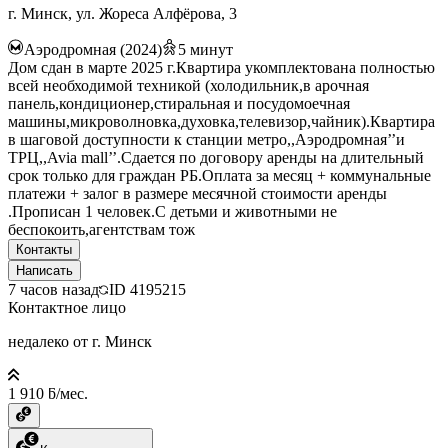
г. Минск, ул. Жореса Алфёрова, 3
Аэродромная (2024)
5
минут
Дом сдан в марте 2025 г.Квартира укомплектована полностью
всей необходимой техникой (холодильник,в арочная
панель,кондиционер,стиральная и посудомоечная
машины,микроволновка,духовка,телевизор,чайник).Квартира
в шаговой доступности к станции метро,,Аэродромная’’и
ТРЦ,,Avia mall’’.Сдается по договору аренды на длительный
срок только для граждан РБ.Оплата за месяц + коммунальные
платежи + залог в размере месячной стоимости аренды
.Прописан 1 человек.С детьми и животными не
беспокоить,агентствам тож
Контакты
Написать
7 часов назад
ID
4195215
Контактное лицо
недалеко от г. Минск
1 910 ƃ/мес.