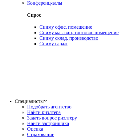
Конференц-залы
Спрос
Сниму офис, помещение
Сниму магазин, торговое помещение
Сниму склад, производство
Сниму гараж
Специалисты
Подобрать агентство
Найти риэлтера
Задать вопрос риэлтеру
Найти застройщика
Оценка
Страхование