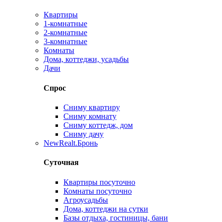
Квартиры
1-комнатные
2-комнатные
3-комнатные
Комнаты
Дома, коттеджи, усадьбы
Дачи
Спрос
Сниму квартиру
Сниму комнату
Сниму коттедж, дом
Сниму дачу
New
Realt.Бронь
Суточная
Квартиры посуточно
Комнаты посуточно
Агроусадьбы
Дома, коттеджи на сутки
Базы отдыха, гостиницы, бани