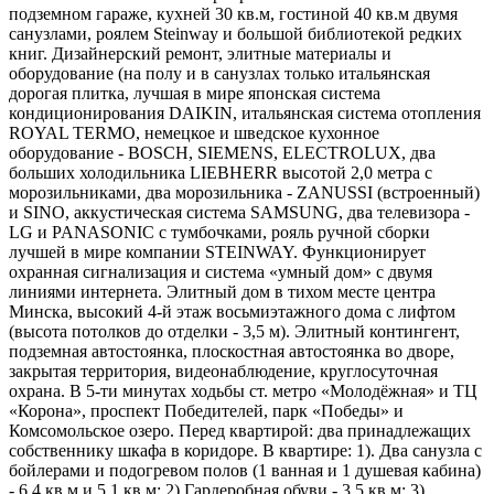
подземном гараже, кухней 30 кв.м, гостиной 40 кв.м двумя
санузлами, роялем Steinway и большой библиотекой редких
книг. Дизайнерский ремонт, элитные материалы и
оборудование (на полу и в санузлах только итальянская
дорогая плитка, лучшая в мире японская система
кондиционирования DAIKIN, итальянская система отопления
ROYAL TERMO, немецкое и шведское кухонное
оборудование - BOSCH, SIEMENS, ELECTROLUX, два
больших холодильника LIEBHERR высотой 2,0 метра с
морозильниками, два морозильника - ZANUSSI (встроенный)
и SINO, аккустическая система SAMSUNG, два телевизора -
LG и PANASONIC с тумбочками, рояль ручной сборки
лучшей в мире компании STEINWAY. Функционирует
охранная сигнализация и система «умный дом» с двумя
линиями интернета. Элитный дом в тихом месте центра
Минска, высокий 4-й этаж восьмиэтажного дома с лифтом
(высота потолков до отделки - 3,5 м). Элитный контингент,
подземная автостоянка, плоскостная автостоянка во дворе,
закрытая территория, видеонаблюдение, круглосуточная
охрана. В 5-ти минутах ходьбы ст. метро «Молодёжная» и ТЦ
«Корона», проспект Победителей, парк «Победы» и
Комсомольское озеро. Перед квартирой: два принадлежащих
собственнику шкафа в коридоре. В квартире: 1). Два санузла с
бойлерами и подогревом полов (1 ванная и 1 душевая кабина)
- 6.4 кв.м и 5.1 кв.м; 2) Гардеробная обуви - 3.5 кв.м; 3)