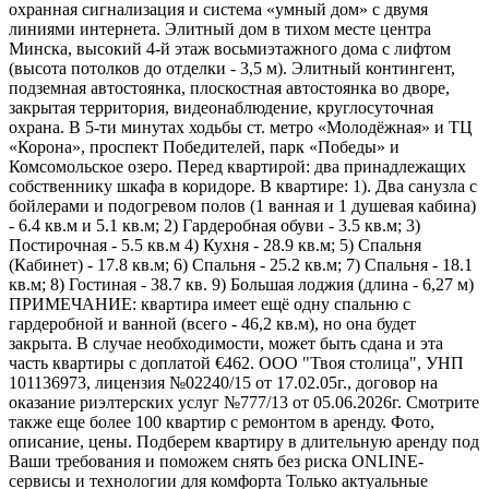
охранная сигнализация и система «умный дом» с двумя
линиями интернета. Элитный дом в тихом месте центра
Минска, высокий 4-й этаж восьмиэтажного дома с лифтом
(высота потолков до отделки - 3,5 м). Элитный контингент,
подземная автостоянка, плоскостная автостоянка во дворе,
закрытая территория, видеонаблюдение, круглосуточная
охрана. В 5-ти минутах ходьбы ст. метро «Молодёжная» и ТЦ
«Корона», проспект Победителей, парк «Победы» и
Комсомольское озеро. Перед квартирой: два принадлежащих
собственнику шкафа в коридоре. В квартире: 1). Два санузла с
бойлерами и подогревом полов (1 ванная и 1 душевая кабина)
- 6.4 кв.м и 5.1 кв.м; 2) Гардеробная обуви - 3.5 кв.м; 3)
Постирочная - 5.5 кв.м 4) Кухня - 28.9 кв.м; 5) Спальня
(Кабинет) - 17.8 кв.м; 6) Спальня - 25.2 кв.м; 7) Спальня - 18.1
кв.м; 8) Гостиная - 38.7 кв. 9) Большая лоджия (длина - 6,27 м)
ПРИМЕЧАНИЕ: квартира имеет ещё одну спальню с
гардеробной и ванной (всего - 46,2 кв.м), но она будет
закрыта. В случае необходимости, может быть сдана и эта
часть квартиры с доплатой €462. ООО "Твоя столица", УНП
101136973, лицензия №02240/15 от 17.02.05г., договор на
оказание риэлтерских услуг №777/13 от 05.06.2026г. Смотрите
также еще более 100 квартир с ремонтом в аренду. Фото,
описание, цены. Подберем квартиру в длительную аренду под
Ваши требования и поможем снять без риска ONLINE-
сервисы и технологии для комфорта Только актуальные