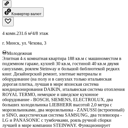
Конвертер валют
4 комн.
231.6 м²
4/8 этаж
г. Минск, ул. Чехова, 3
Молодежная
Элитная 4-х комнатная квартира 188 кв.м с машиноместом в
подземном гараже, кухней 30 кв.м, гостиной 40 кв.м двумя
санузлами, роялем Steinway и большой библиотекой редких
книг. Дизайнерский ремонт, элитные материалы и
оборудование (на полу и в санузлах только итальянская
дорогая плитка, лучшая в мире японская система
кондиционирования DAIKIN, итальянская система отопления
ROYAL TERMO, немецкое и шведское кухонное
оборудование - BOSCH, SIEMENS, ELECTROLUX, два
больших холодильника LIEBHERR высотой 2,0 метра с
морозильниками, два морозильника - ZANUSSI (встроенный)
и SINO, аккустическая система SAMSUNG, два телевизора -
LG и PANASONIC с тумбочками, рояль ручной сборки
лучшей в мире компании STEINWAY. Функционирует