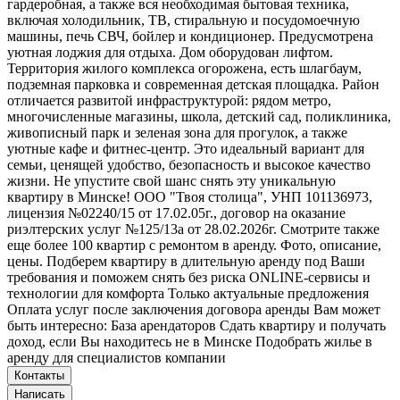
гардеробная, а также вся необходимая бытовая техника,
включая холодильник, ТВ, стиральную и посудомоечную
машины, печь СВЧ, бойлер и кондиционер. Предусмотрена
уютная лоджия для отдыха. Дом оборудован лифтом.
Территория жилого комплекса огорожена, есть шлагбаум,
подземная парковка и современная детская площадка. Район
отличается развитой инфраструктурой: рядом метро,
многочисленные магазины, школа, детский сад, поликлиника,
живописный парк и зеленая зона для прогулок, а также
уютные кафе и фитнес-центр. Это идеальный вариант для
семьи, ценящей удобство, безопасность и высокое качество
жизни. Не упустите свой шанс снять эту уникальную
квартиру в Минске! ООО "Твоя столица", УНП 101136973,
лицензия №02240/15 от 17.02.05г., договор на оказание
риэлтерских услуг №125/13а от 28.02.2026г. Смотрите также
еще более 100 квартир с ремонтом в аренду. Фото, описание,
цены. Подберем квартиру в длительную аренду под Ваши
требования и поможем снять без риска ONLINE-сервисы и
технологии для комфорта Только актуальные предложения
Оплата услуг после заключения договора аренды Вам может
быть интересно: База арендаторов Сдать квартиру и получать
доход, если Вы находитесь не в Минске Подобрать жилье в
аренду для специалистов компании
Контакты
Написать