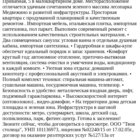
Привабная, 5 в малоквартирном доме. Месторасположение
отличается удачным сочетанием зеленого массива лесопарка
Медвежино и развитой инфраструктуры. Просторная
квартира с продуманной планировкой и качественным
ремонтом . Импортная мебель, итальянская плитка, импортная
сантехника, пол паркет. Выполнен современный ремонт с
использованием качественных строительных материалов. •
Два совмещенных санузла: угловая ванна и отдельная душевая
кабина, импортная сантехника. • Гардеробная и шкафы-купе
обеспечат идеальный порядок и запас хранения. •Комфорт
круглый год: автономное отопление, приточно-вытяжная
вентиляция, система очистки и умягчения воды, кондиционер
в каждой комнате. • Уютная зона отдыха: домашний
кинотеатр с профессиональной акустикой и электрокамин. •
Полный комплект техники: стиральная машина-автомат,
сушильная машина, посудомоечная машина, телевизор. •
Безопасность и удобство: металлическая входная дверь, лифт,
подземный гараж/парковка. • Высокоскоростной интернет
(оптоволокно) , видео-домофон. • На территории дома детская
площадка и зеленая зона. Инфраструктура в шаговой
доступности: метро, супермаркет, школа, детский сад,
поликлиника, парк, фитнес-центр. Готова к заселению!
Звоните сейчас, чтобы договориться о просмотре. ООО "Твоя
столица", УНП 101136973, лицензия №02240/15 от 17.02.05г.,
договор на оказание риэлтерских услуг №127/13а от