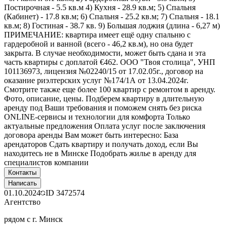
Постирочная - 5.5 кв.м 4) Кухня - 28.9 кв.м; 5) Спальня
(Кабинет) - 17.8 кв.м; 6) Спальня - 25.2 кв.м; 7) Спальня - 18.1
кв.м; 8) Гостиная - 38.7 кв. 9) Большая лоджия (длина - 6,27 м)
ПРИМЕЧАНИЕ: квартира имеет ещё одну спальню с
гардеробной и ванной (всего - 46,2 кв.м), но она будет
закрыта. В случае необходимости, может быть сдана и эта
часть квартиры с доплатой €462. ООО "Твоя столица", УНП
101136973, лицензия №02240/15 от 17.02.05г., договор на
оказание риэлтерских услуг №174/1А от 13.04.2024г.
Смотрите также еще более 100 квартир с ремонтом в аренду.
Фото, описание, цены. Подберем квартиру в длительную
аренду под Ваши требования и поможем снять без риска
ONLINE-сервисы и технологии для комфорта Только
актуальные предложения Оплата услуг после заключения
договора аренды Вам может быть интересно: База
арендаторов Сдать квартиру и получать доход, если Вы
находитесь не в Минске Подобрать жилье в аренду для
специалистов компании
Контакты
Написать
01.10.2024
ID
3472574
Агентство
рядом с г. Минск