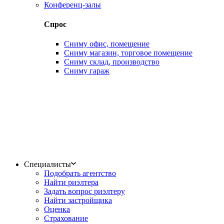
Конференц-залы
Спрос
Сниму офис, помещение
Сниму магазин, торговое помещение
Сниму склад, производство
Сниму гараж
Специалисты
Подобрать агентство
Найти риэлтера
Задать вопрос риэлтеру
Найти застройщика
Оценка
Страхование