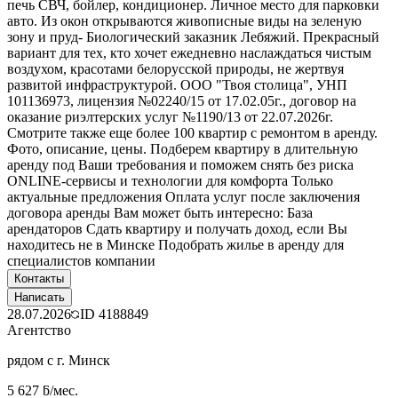
печь СВЧ, бойлер, кондиционер. Личное место для парковки
авто. Из окон открываются живописные виды на зеленую
зону и пруд- Биологический заказник Лебяжий. Прекрасный
вариант для тех, кто хочет ежедневно наслаждаться чистым
воздухом, красотами белорусской природы, не жертвуя
развитой инфраструктурой. ООО "Твоя столица", УНП
101136973, лицензия №02240/15 от 17.02.05г., договор на
оказание риэлтерских услуг №1190/13 от 22.07.2026г.
Смотрите также еще более 100 квартир с ремонтом в аренду.
Фото, описание, цены. Подберем квартиру в длительную
аренду под Ваши требования и поможем снять без риска
ONLINE-сервисы и технологии для комфорта Только
актуальные предложения Оплата услуг после заключения
договора аренды Вам может быть интересно: База
арендаторов Сдать квартиру и получать доход, если Вы
находитесь не в Минске Подобрать жилье в аренду для
специалистов компании
Контакты
Написать
28.07.2026
ID
4188849
Агентство
рядом с г. Минск
5 627 ƃ/мес.