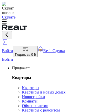
Скачать
Войти
Realt.Сделка
Подать за
0 ƃ
Войти
Продажа
Квартиры
Квартиры
Квартиры в новых домах
Новостройки
Комнаты
Обмен квартир
Квартиры с ремонтом