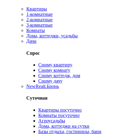
Квартиры
1-комнатные
2-комнатные
3-комнатные
Комнаты
Дома, коттеджи, усадьбы
Дачи
Спрос
Сниму квартиру
Сниму комнату
Сниму коттедж, дом
Сниму дачу
New
Realt.Бронь
Суточная
Квартиры посуточно
Комнаты посуточно
Агроусадьбы
Дома, коттеджи на сутки
Базы отдыха, гостиницы, бани