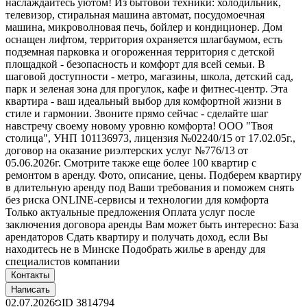
наслаждайтесь уютом! Из бытовой техники: холодильник,
телевизор, стиральная машина автомат, посудомоечная
машина, микроволновая печь, бойлер и кондиционер. Дом
оснащен лифтом, территория охраняется шлагбаумом, есть
подземная парковка и огороженная территория с детской
площадкой - безопасность и комфорт для всей семьи. В
шаговой доступности - метро, магазины, школа, детский сад,
парк и зеленая зона для прогулок, кафе и фитнес-центр. Эта
квартира - ваш идеальный выбор для комфортной жизни в
стиле и гармонии. Звоните прямо сейчас - сделайте шаг
навстречу своему новому уровню комфорта! ООО "Твоя
столица", УНП 101136973, лицензия №02240/15 от 17.02.05г.,
договор на оказание риэлтерских услуг №776/13 от
05.06.2026г. Смотрите также еще более 100 квартир с
ремонтом в аренду. Фото, описание, цены. Подберем квартиру
в длительную аренду под Ваши требования и поможем снять
без риска ONLINE-сервисы и технологии для комфорта
Только актуальные предложения Оплата услуг после
заключения договора аренды Вам может быть интересно: База
арендаторов Сдать квартиру и получать доход, если Вы
находитесь не в Минске Подобрать жилье в аренду для
специалистов компании
Контакты
Написать
02.07.2026
ID
3814794