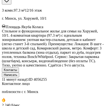
3 комн.
97.3 м²
12/16 этаж
г. Минск, ул. Хоружей, 10/1
Площадь Якуба Коласа
Стильное и функциональное жилье для семьи на Хоружей,
10/1. 4-комнатная квартира (97.3 м²) с идеальным
зонированием: уютная мастер-спальня, детская и кабинет
(легко станет 3-й спальней). Преимущества: Локация: В шаге -
школа и детский сад, Комаровский рынок, метро. Комфорт: 3
утепленных балкона (зона отдыха), паркет из дуба, подогрев
полов, техника Bosch/Whirlpool. Сервис: Закрытая парковка
(шлагбаум), консьерж, видеонаблюдение (без оплаты ТС).
Тихо, уютно и качественно. Сдаётся с 9-го августа.
Контакты
Написать
11 минут назад
ID
4056255
Контактное лицо
поблизости с г. Минск
2 240 ƃ/мес.