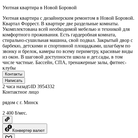
Уютная квартира в Новой Боровой
Уютная квартира с дизайнерским ремонтом в Новой Боровой.
Квартал Форрест. В квартире две раздельные комнаты.
Укомплектована всей необходимой мебелью и техникой для
комфортного проживания. Есть гардеробная комната,
стирально-сушильная машина, свой подвал. Закрытый двор с
барбекю, детскими и спортивной площадками, шлагбаум по
звонку и брелок, камеры по всему периметру, красивые виды
из окон. В шаговой доступности школа и дет.сады, в том
числе частные. Бассейн, СПА, тренажерные залы, фитнес-
клубы
Контакты
Написать
2 часа назад
ID
3954332
Контактное лицо
рядом с г. Минск
2 400 ƃ/мес.
Конвертер валют