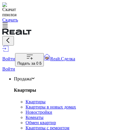
Скачать
Войти
Realt.Сделка
Подать за
0 ƃ
Войти
Продажа
Квартиры
Квартиры
Квартиры в новых домах
Новостройки
Комнаты
Обмен квартир
Квартиры с ремонтом