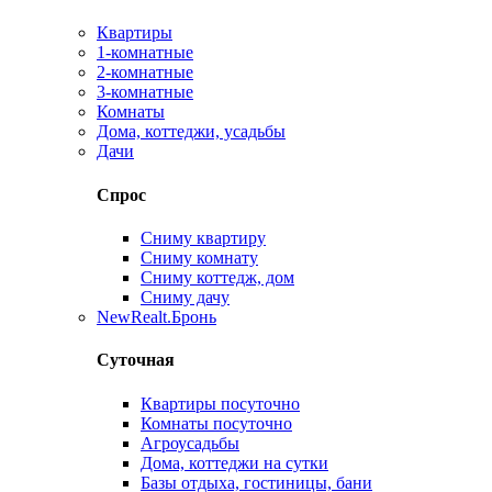
Квартиры
1-комнатные
2-комнатные
3-комнатные
Комнаты
Дома, коттеджи, усадьбы
Дачи
Спрос
Сниму квартиру
Сниму комнату
Сниму коттедж, дом
Сниму дачу
New
Realt.Бронь
Суточная
Квартиры посуточно
Комнаты посуточно
Агроусадьбы
Дома, коттеджи на сутки
Базы отдыха, гостиницы, бани