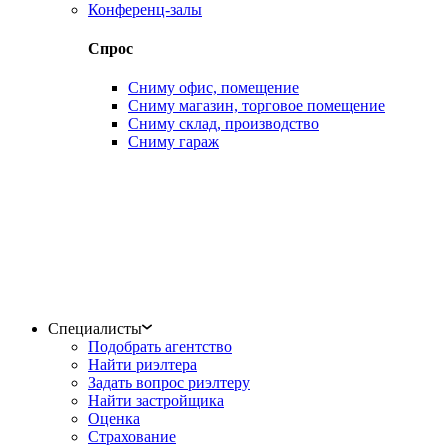
Конференц-залы
Спрос
Сниму офис, помещение
Сниму магазин, торговое помещение
Сниму склад, производство
Сниму гараж
Специалисты
Подобрать агентство
Найти риэлтера
Задать вопрос риэлтеру
Найти застройщика
Оценка
Страхование