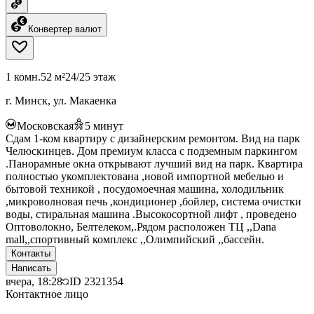
Конвертер валют
1 комн.
52 м²
24/25 этаж
г. Минск, ул. Макаенка
Московская
5
минут
Сдам 1-ком квартиру с дизайнерским ремонтом. Вид на парк
Челюскинцев. Дом премиум класса с подземным паркингом
.Панорамные окна открывают лучший вид на парк. Квартира
полностью укомплектована ,новой импортной мебелью и
бытовой техникой , посудомоечная машина, холодильник
,микроволновая печь ,кондиционер ,бойлер, система очистки
воды, стиральная машина .Высокосортной лифт , проведено
Оптоволокно, Белтелеком,.Рядом расположен ТЦ ,,Dana
mall,,спортивный комплекс ,,Олимпийский ,,бассейн.
Контакты
Написать
вчера, 18:28
ID
2321354
Контактное лицо