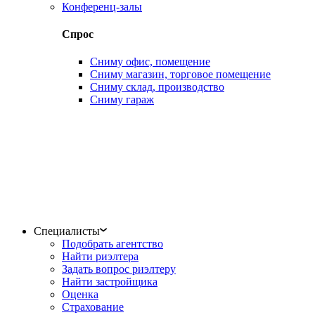
Конференц-залы
Спрос
Сниму офис, помещение
Сниму магазин, торговое помещение
Сниму склад, производство
Сниму гараж
Специалисты
Подобрать агентство
Найти риэлтера
Задать вопрос риэлтеру
Найти застройщика
Оценка
Страхование