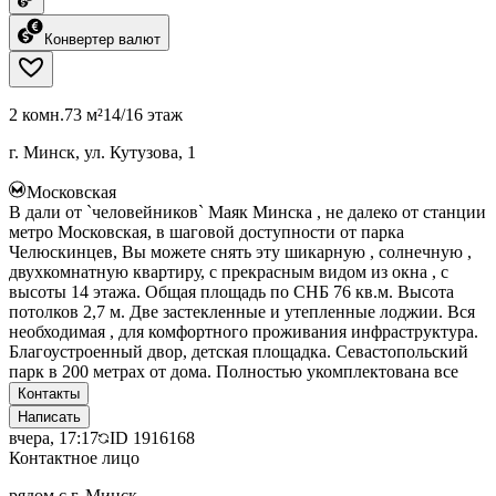
Конвертер валют
2 комн.
73 м²
14/16 этаж
г. Минск, ул. Кутузова, 1
Московская
В дали от `человейников` Маяк Минска , не далеко от станции
метро Московская, в шаговой доступности от парка
Челюскинцев, Вы можете снять эту шикарную , солнечную ,
двухкомнатную квартиру, с прекрасным видом из окна , с
высоты 14 этажа. Общая площадь по СНБ 76 кв.м. Высота
потолков 2,7 м. Две застекленные и утепленные лоджии. Вся
необходимая , для комфортного проживания инфраструктура.
Благоустроенный двор, детская площадка. Севастопольский
парк в 200 метрах от дома. Полностью укомплектована все
Контакты
Написать
вчера, 17:17
ID
1916168
Контактное лицо
рядом с г. Минск