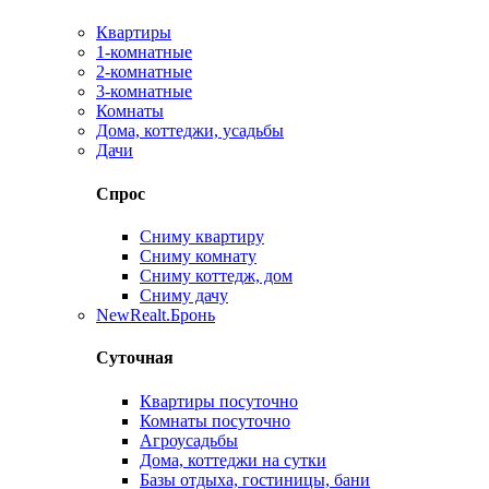
Квартиры
1-комнатные
2-комнатные
3-комнатные
Комнаты
Дома, коттеджи, усадьбы
Дачи
Спрос
Сниму квартиру
Сниму комнату
Сниму коттедж, дом
Сниму дачу
New
Realt.Бронь
Суточная
Квартиры посуточно
Комнаты посуточно
Агроусадьбы
Дома, коттеджи на сутки
Базы отдыха, гостиницы, бани