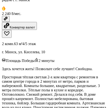
2 240 ƃ/мес.
Конвертер валют
2 комн.
63 м²
4/5 этаж
г. Минск, ул. Киселева, 10
Площадь Победы
2
минуты
Здесь хочется жить! Позвольте себе лучшее! Свободна.
Просторная тёплая светлая 2-х ком квартира с ремонтом в
самом центре города в 2 минутах от метро, парков и
набережной. Комнаты большие, квадратные, раздельные. 3
метра потолки. Тёплые полы в кухне и коридоре.
Оптоволокно. Свежий ремонт. Делался под себя. В доме
прошёл капремонт. Полностью мебелирована, бытовая
техника, бойлер. Большая гардеробная комната. Артезианская
вода из под крана. Просторная застекленная лоджия. Парковка