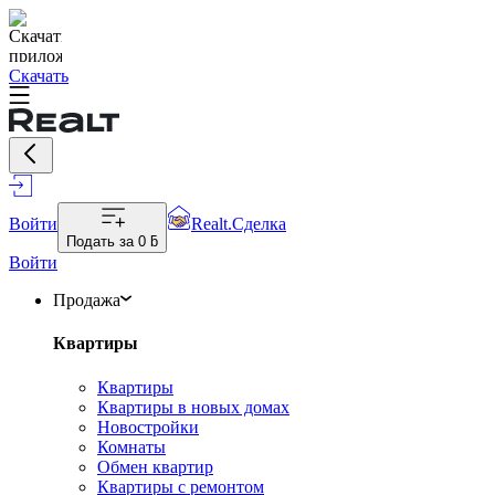
Скачать
Войти
Realt.Сделка
Подать за
0 ƃ
Войти
Продажа
Квартиры
Квартиры
Квартиры в новых домах
Новостройки
Комнаты
Обмен квартир
Квартиры с ремонтом