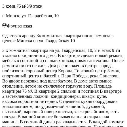
3 комн.
75 м²
5/9 этаж
г. Минск, ул. Гвардейская, 10
Фрунзенская
Сдается в аренду 3х комнатная квартира после ремонта в
центре Минска на ул. Гвардейская 10
3-х комнатная квартира на ул. Гвардейская, 10, 7-й этаж 9-ти
этажного кирпичного дома. В квартире сделан новый ремонт,
мебель в гостиной и спальнях новая, новая сантехника. После
ремонта никто не жил. Дом расположен в центре города,
поблизости торговый центр Корона, Торговый центр Замок,
спортивный центр и бассейн. Парк Победы, река Свислочь.
Во дворе парковка под шлагбаумом. В доме автономное
отопление, летом не отключают горячую воду. Площадь
квартиры 75 м². В квартире 2 спальни и гостиная В квартире
2 застекленных лоджии, кондиционеры, шкафы-купе,
высокоскоростной интернет. Отдельная кухня оборудована
холодильником, посудомоечной машиной, духовкой,
вытяжкой, варочный поверхностью, электрочайником, есть
посуда. В ванной комнате большая ванна и стиральная
машина. В гостиной диван раскладывается. В каждой комнате
телевизор, скоростной интернет оптоволокно..Коммунальные