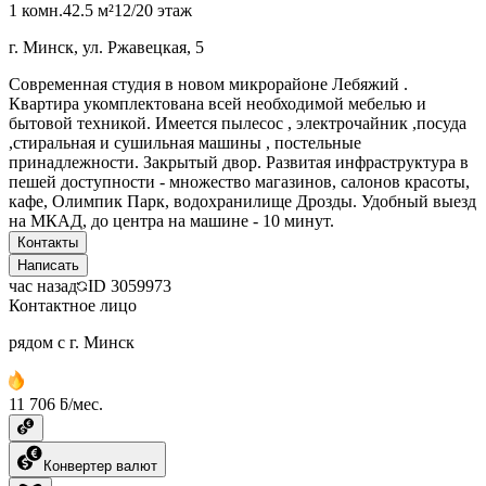
1 комн.
42.5 м²
12/20 этаж
г. Минск, ул. Ржавецкая, 5
Современная студия в новом микрорайоне Лебяжий .
Квартира укомплектована всей необходимой мебелью и
бытовой техникой. Имеется пылесос , электрочайник ,посуда
,стиральная и сушильная машины , постельные
принадлежности. Закрытый двор. Развитая инфраструктура в
пешей доступности - множество магазинов, салонов красоты,
кафе, Олимпик Парк, водохранилище Дрозды. Удобный выезд
на МКАД, до центра на машине - 10 минут.
Контакты
Написать
час назад
ID
3059973
Контактное лицо
рядом с г. Минск
11 706 ƃ/мес.
Конвертер валют