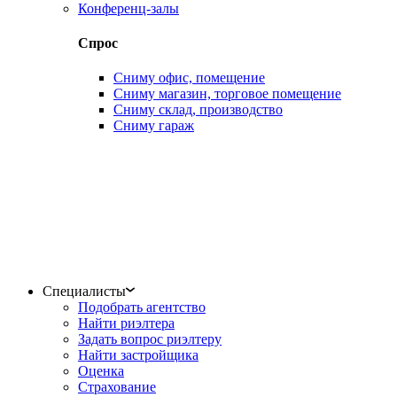
Конференц-залы
Спрос
Сниму офис, помещение
Сниму магазин, торговое помещение
Сниму склад, производство
Сниму гараж
Специалисты
Подобрать агентство
Найти риэлтера
Задать вопрос риэлтеру
Найти застройщика
Оценка
Страхование