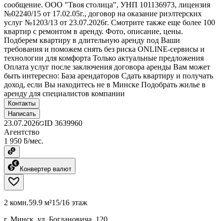
сообщение. ООО "Твоя столица", УНП 101136973, лицензия
№02240/15 от 17.02.05г., договор на оказание риэлтерских
услуг №1203/13 от 23.07.2026г. Смотрите также еще более 100
квартир с ремонтом в аренду. Фото, описание, цены.
Подберем квартиру в длительную аренду под Ваши
требования и поможем снять без риска ONLINE-сервисы и
технологии для комфорта Только актуальные предложения
Оплата услуг после заключения договора аренды Вам может
быть интересно: База арендаторов Сдать квартиру и получать
доход, если Вы находитесь не в Минске Подобрать жилье в
аренду для специалистов компании
Контакты
Написать
23.07.2026
ID
3639960
Агентство
1 950 ƃ/мес.
Конвертер валют
2 комн.
59.9 м²
15/16 этаж
г. Минск, ул. Богдановича, 120