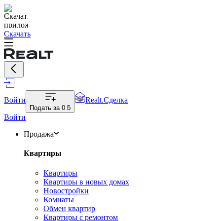
Скачать
Войти
Realt.Сделка
Подать за
0 ƃ
Войти
Продажа
Квартиры
Квартиры
Квартиры в новых домах
Новостройки
Комнаты
Обмен квартир
Квартиры с ремонтом