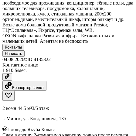
необходимое для проживания: кондиционер, тёплые полы, два
больших телевизора, посудомойка, холодильник,
микроволновка, кулер, стиральная машина, 200х200
ортопед.диван, вместительный шкаф, шторы блэкаут и др.
Возле дома большой продуктовый магазин Prostor,
ТЦ“Эспланада», Fixprice, тренаж.залы, WB,
OZON,кафе,парки.Развитая инфр-ра. Без животных и
маленьких детей. Агентам не беспокоить
Контакты
Написать
04.08.2026
ID
4135322
Контактное лицо
1 910 ƃ/мес.
Конвертер валют
2 комн.
44.5 м²
3/5 этаж
г. Минск, ул. Богдановича, 135
Площадь Якуба Коласа
Сдам в аренду 2-комнатную квартиру, только после ремонта.