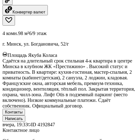
Конвертер валют
4 комн.
98 м²
6/9 этаж
г. Минск, ул. Богдановича, 52/г
Площадь Якуба Коласа
Сдаётся на длительный срок стильная 4-к квартира в центре
Минска в клубном ЖК «Престижино» . Высокий статус и
приватность. В квартире: кухня-гостиная, мастер-спальня, 2
комнаты (кабинет/детская), 2 санузла, 2 лоджии, кладовая.
Французские окна, авторская мебель, премиум-техника,
кондиционер, вентиляция, тёплый пол. Закрытая территория,
охрана, чилл-зона. Лифт Otis в подземный паркинг (место
включено). Низкие коммунальные платежи. Сдаёт
собственник. Официальный договор.
Контакты
Написать
вчера, 19:33
ID
4192847
Контактное лицо