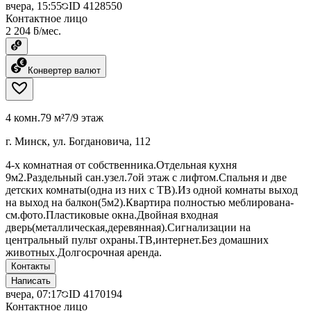
вчера, 15:55
ID
4128550
Контактное лицо
2 204 ƃ/мес.
Конвертер валют
4 комн.
79 м²
7/9 этаж
г. Минск, ул. Богдановича, 112
4-х комнатная от собственника.Отдельная кухня
9м2.Раздельный сан.узел.7ой этаж с лифтом.Спальня и две
детских комнаты(одна из них с ТВ).Из одной комнаты выход
на выход на балкон(5м2).Квартира полностью меблирована-
см.фото.Пластиковые окна.Двойная входная
дверь(металлическая,деревянная).Сигнализации на
центральный пульт охраны.ТВ,интернет.Без домашних
животных.Долгосрочная аренда.
Контакты
Написать
вчера, 07:17
ID
4170194
Контактное лицо