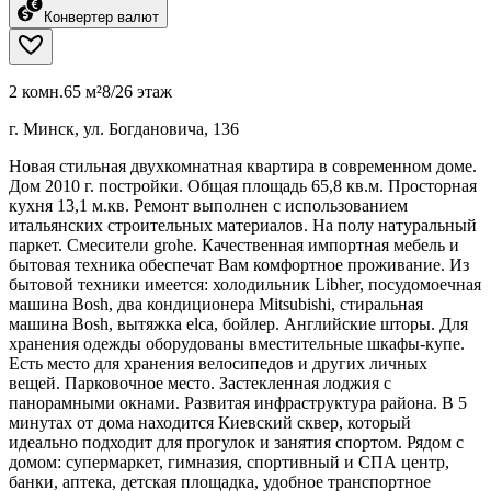
Конвертер валют
2 комн.
65 м²
8/26 этаж
г. Минск, ул. Богдановича, 136
Новая стильная двухкомнатная квартира в современном доме.
Дом 2010 г. постройки. Общая площадь 65,8 кв.м. Просторная
кухня 13,1 м.кв. Ремонт выполнен с использованием
итальянских строительных материалов. На полу натуральный
паркет. Смесители grohe. Качественная импортная мебель и
бытовая техника обеспечат Вам комфортное проживание. Из
бытовой техники имеется: холодильник Libher, посудомоечная
машина Bosh, два кондиционера Mitsubishi, стиральная
машина Bosh, вытяжка elca, бойлер. Английские шторы. Для
хранения одежды оборудованы вместительные шкафы-купе.
Есть место для хранения велосипедов и других личных
вещей. Парковочное место. Застекленная лоджия с
панорамными окнами. Развитая инфраструктура района. В 5
минутах от дома находится Киевский сквер, который
идеально подходит для прогулок и занятия спортом. Рядом с
домом: супермаркет, гимназия, спортивный и СПА центр,
банки, аптека, детская площадка, удобное транспортное