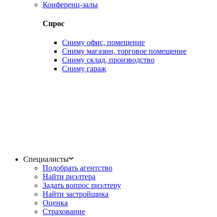
Конференц-залы
Спрос
Сниму офис, помещение
Сниму магазин, торговое помещение
Сниму склад, производство
Сниму гараж
Специалисты
Подобрать агентство
Найти риэлтера
Задать вопрос риэлтеру
Найти застройщика
Оценка
Страхование