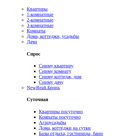
Квартиры
1-комнатные
2-комнатные
3-комнатные
Комнаты
Дома, коттеджи, усадьбы
Дачи
Спрос
Сниму квартиру
Сниму комнату
Сниму коттедж, дом
Сниму дачу
New
Realt.Бронь
Суточная
Квартиры посуточно
Комнаты посуточно
Агроусадьбы
Дома, коттеджи на сутки
Базы отдыха, гостиницы, бани