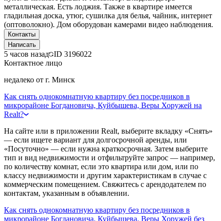
металлическая. Есть лоджия. Также в квартире имеется
гладильная доска, утюг, сушилка для белья, чайник, интернет
(оптоволокно). Дом оборудован камерами видео наблюдения.
Контакты
Написать
5 часов назад
ID
3196022
Контактное лицо
недалеко от г. Минск
Как снять однокомнатную квартиру без посредников в
микрорайоне Богдановича, Куйбышева, Веры Хоружей на
Realt?
На сайте или в приложении Realt, выберите вкладку «Снять»
— если ищете вариант для долгосрочной аренды, или
«Посуточно» — если нужна краткосрочная. Затем выберите
тип и вид недвижимости и отфильтруйте запрос — например,
по количеству комнат, если это квартира или дом, или по
классу недвижимости и другим характеристикам в случае с
коммерческим помещением. Свяжитесь с арендодателем по
контактам, указанным в объявлении.
Как снять однокомнатную квартиру без посредников в
микрорайоне Богдановича, Куйбышева, Веры Хоружей без