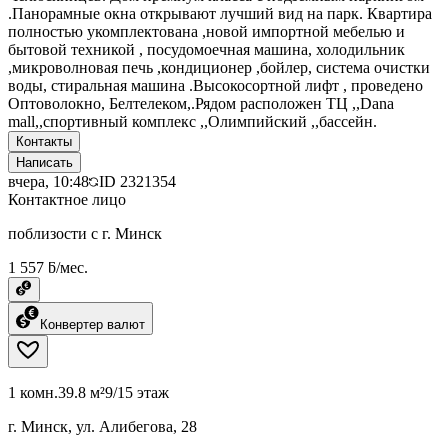
.Панорамные окна открывают лучший вид на парк. Квартира
полностью укомплектована ,новой импортной мебелью и
бытовой техникой , посудомоечная машина, холодильник
,микроволновая печь ,кондиционер ,бойлер, система очистки
воды, стиральная машина .Высокосортной лифт , проведено
Оптоволокно, Белтелеком,.Рядом расположен ТЦ ,,Dana
mall,,спортивный комплекс ,,Олимпийский ,,бассейн.
Контакты
Написать
вчера, 10:48
ID
2321354
Контактное лицо
поблизости с г. Минск
1 557 ƃ/мес.
Конвертер валют
1 комн.
39.8 м²
9/15 этаж
г. Минск, ул. Алибегова, 28