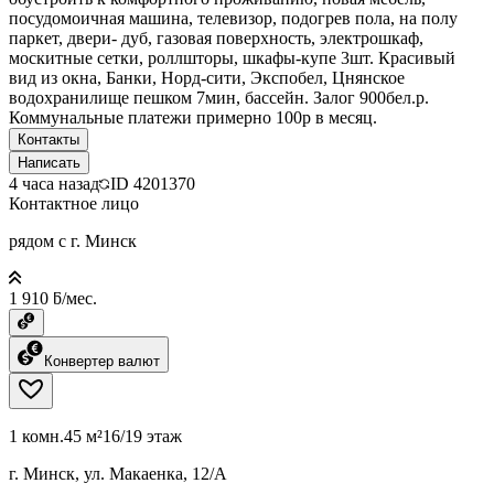
посудомоичная машина, телевизор, подогрев пола, на полу
паркет, двери- дуб, газовая поверхность, электрошкаф,
москитные сетки, роллшторы, шкафы-купе 3шт. Красивый
вид из окна, Банки, Норд-сити, Экспобел, Цнянское
водохранилище пешком 7мин, бассейн. Залог 900бел.р.
Коммунальные платежи примерно 100р в месяц.
Контакты
Написать
4 часа назад
ID
4201370
Контактное лицо
рядом с г. Минск
1 910 ƃ/мес.
Конвертер валют
1 комн.
45 м²
16/19 этаж
г. Минск, ул. Макаенка, 12/А