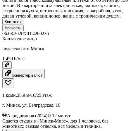
оплата+залог плюс коммунальные платежи от 60 летом до 130
зимой. В квартире плита электрическая, вытяжка, чайник,
встроенная кухня, встроенная прихожая, гардеробная, утюг,
диван угловой, кондиционер, ванна с тропическим душем.
Контакты
Написать
06.08.2026
ID
4200236
Контактное лицо
недалеко от г. Минск
1 450 ƃ/мес.
Конвертер валют
1 комн.
28.9 м²
16/25 этаж
г. Минск, ул. Белградская, 16
Аэродромная (2024)
12
минут
Сдается студия в «Минск-Мире», для 1 человека, без
животных; свежая отделка, вся мебель и техника.