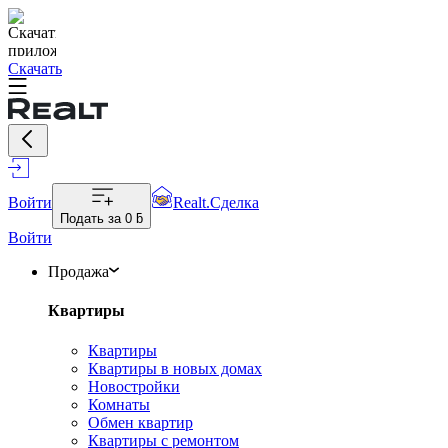
Скачать
Войти
Realt.Сделка
Подать за
0 ƃ
Войти
Продажа
Квартиры
Квартиры
Квартиры в новых домах
Новостройки
Комнаты
Обмен квартир
Квартиры с ремонтом