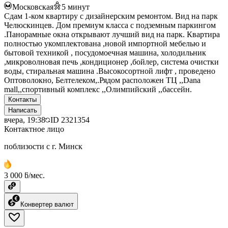
Московская
5
минут
Сдам 1-ком квартиру с дизайнерским ремонтом. Вид на парк
Челюскинцев. Дом премиум класса с подземным паркингом
.Панорамные окна открывают лучший вид на парк. Квартира
полностью укомплектована ,новой импортной мебелью и
бытовой техникой , посудомоечная машина, холодильник
,микроволновая печь ,кондиционер ,бойлер, система очистки
воды, стиральная машина .Высокосортной лифт , проведено
Оптоволокно, Белтелеком,.Рядом расположен ТЦ ,,Dana
mall,,спортивный комплекс ,,Олимпийский ,,бассейн.
Контакты
Написать
вчера, 19:38
ID
2321354
Контактное лицо
поблизости с г. Минск
3 000 ƃ/мес.
Конвертер валют