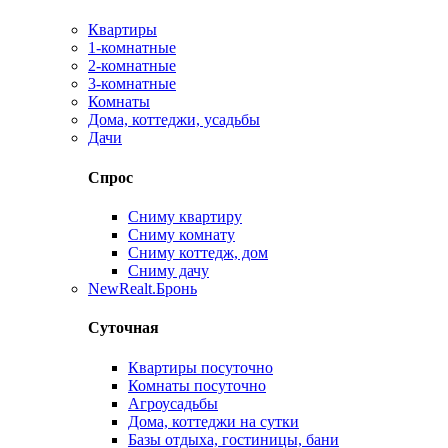
Квартиры
1-комнатные
2-комнатные
3-комнатные
Комнаты
Дома, коттеджи, усадьбы
Дачи
Спрос
Сниму квартиру
Сниму комнату
Сниму коттедж, дом
Сниму дачу
New
Realt.Бронь
Суточная
Квартиры посуточно
Комнаты посуточно
Агроусадьбы
Дома, коттеджи на сутки
Базы отдыха, гостиницы, бани