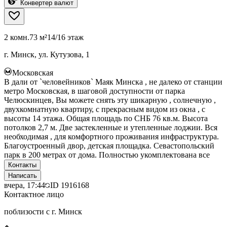
Конвертер валют
2 комн.
73 м²
14/16 этаж
г. Минск, ул. Кутузова, 1
Московская
В дали от `человейников` Маяк Минска , не далеко от станции
метро Московская, в шаговой доступности от парка
Челюскинцев, Вы можете снять эту шикарную , солнечную ,
двухкомнатную квартиру, с прекрасным видом из окна , с
высоты 14 этажа. Общая площадь по СНБ 76 кв.м. Высота
потолков 2,7 м. Две застекленные и утепленные лоджии. Вся
необходимая , для комфортного проживания инфраструктура.
Благоустроенный двор, детская площадка. Севастопольский
парк в 200 метрах от дома. Полностью укомплектована все
Контакты
Написать
вчера, 17:44
ID
1916168
Контактное лицо
поблизости с г. Минск