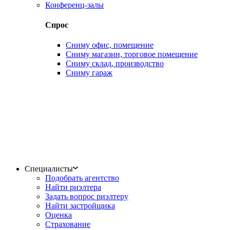
Конференц-залы
Спрос
Сниму офис, помещение
Сниму магазин, торговое помещение
Сниму склад, производство
Сниму гараж
Специалисты
Подобрать агентство
Найти риэлтера
Задать вопрос риэлтеру
Найти застройщика
Оценка
Страхование