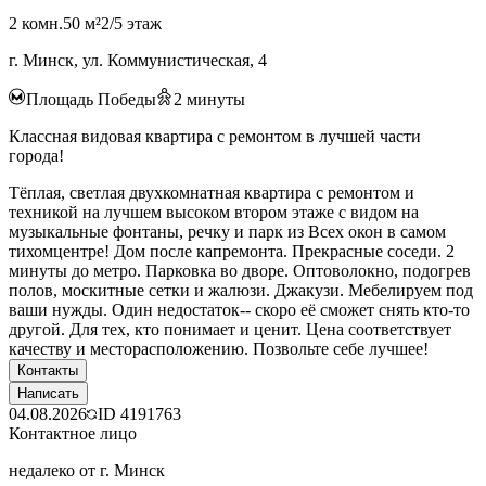
2 комн.
50 м²
2/5 этаж
г. Минск, ул. Коммунистическая, 4
Площадь Победы
2
минуты
Классная видовая квартира с ремонтом в лучшей части
города!
Тёплая, светлая двухкомнатная квартира с ремонтом и
техникой на лучшем высоком втором этаже с видом на
музыкальные фонтаны, речку и парк из Всех окон в самом
тихомцентре! Дом после капремонта. Прекрасные соседи. 2
минуты до метро. Парковка во дворе. Оптоволокно, подогрев
полов, москитные сетки и жалюзи. Джакузи. Мебелируем под
ваши нужды. Один недостаток-- скоро её сможет снять кто-то
другой. Для тех, кто понимает и ценит. Цена соответствует
качеству и месторасположению. Позвольте себе лучшее!
Контакты
Написать
04.08.2026
ID
4191763
Контактное лицо
недалеко от г. Минск