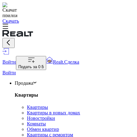
Скачать
Войти
Realt.Сделка
Подать за
0 ƃ
Войти
Продажа
Квартиры
Квартиры
Квартиры в новых домах
Новостройки
Комнаты
Обмен квартир
Квартиры с ремонтом