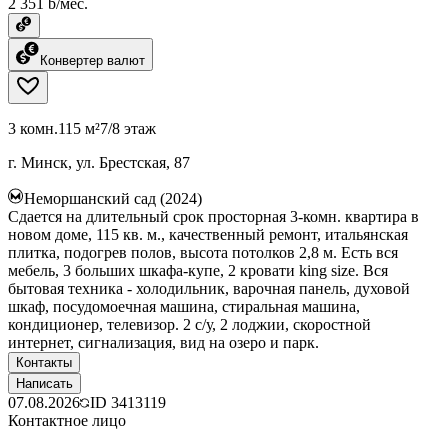
2 351 ƃ/мес.
Конвертер валют
3 комн.
115 м²
7/8 этаж
г. Минск, ул. Брестская, 87
Неморшанский сад (2024)
Сдается на длительный срок просторная 3-комн. квартира в
новом доме, 115 кв. м., качественный ремонт, итальянская
плитка, подогрев полов, высота потолков 2,8 м. Есть вся
мебель, 3 больших шкафа-купе, 2 кровати king size. Вся
бытовая техника - холодильник, варочная панель, духовой
шкаф, посудомоечная машина, стиральная машина,
кондиционер, телевизор. 2 с/у, 2 лоджии, скоростной
интернет, сигнализация, вид на озеро и парк.
Контакты
Написать
07.08.2026
ID
3413119
Контактное лицо