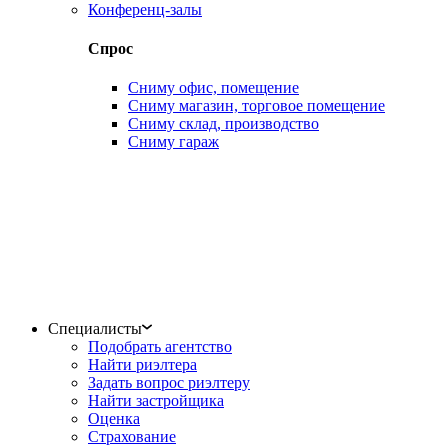
Конференц-залы
Спрос
Сниму офис, помещение
Сниму магазин, торговое помещение
Сниму склад, производство
Сниму гараж
Специалисты
Подобрать агентство
Найти риэлтера
Задать вопрос риэлтеру
Найти застройщика
Оценка
Страхование