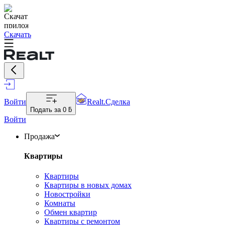
Скачать
Войти
Realt.Сделка
Подать за
0 ƃ
Войти
Продажа
Квартиры
Квартиры
Квартиры в новых домах
Новостройки
Комнаты
Обмен квартир
Квартиры с ремонтом