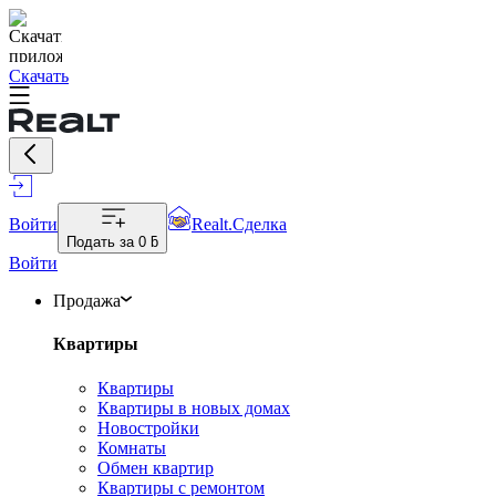
Скачать
Войти
Realt.Сделка
Подать за
0 ƃ
Войти
Продажа
Квартиры
Квартиры
Квартиры в новых домах
Новостройки
Комнаты
Обмен квартир
Квартиры с ремонтом