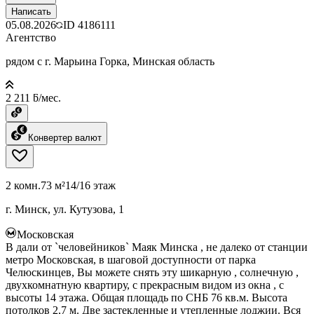
Написать
05.08.2026
ID
4186111
Агентство
рядом с г. Марьина Горка, Минская область
2 211 ƃ/мес.
Конвертер валют
2 комн.
73 м²
14/16 этаж
г. Минск, ул. Кутузова, 1
Московская
В дали от `человейников` Маяк Минска , не далеко от станции
метро Московская, в шаговой доступности от парка
Челюскинцев, Вы можете снять эту шикарную , солнечную ,
двухкомнатную квартиру, с прекрасным видом из окна , с
высоты 14 этажа. Общая площадь по СНБ 76 кв.м. Высота
потолков 2,7 м. Две застекленные и утепленные лоджии. Вся