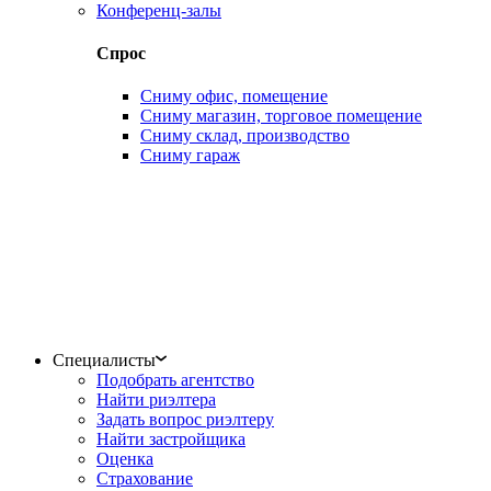
Конференц-залы
Спрос
Сниму офис, помещение
Сниму магазин, торговое помещение
Сниму склад, производство
Сниму гараж
Специалисты
Подобрать агентство
Найти риэлтера
Задать вопрос риэлтеру
Найти застройщика
Оценка
Страхование