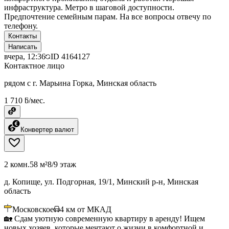
инфраструктура. Метро в шаговой доступности.
Предпочтение семейным парам. На все вопросы отвечу по
телефону.
Контакты
Написать
вчера, 12:36
ID
4164127
Контактное лицо
рядом с г. Марьина Горка, Минская область
1 710 ƃ/мес.
Конвертер валют
2 комн.
58 м²
8/9 этаж
д. Копище, ул. Подгорная, 19/1, Минский р-н, Минская
область
Московское
4
км от МКАД
🏡 Сдам уютную современную квартиру в аренду! Ищем
новых хозяев, которые мечтают о жизни в комфортной и