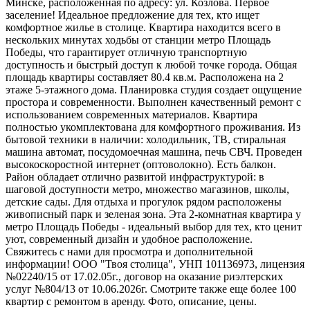
Минске, расположенная по адресу: ул. Козлова. Первое
заселение! Идеальное предложение для тех, кто ищет
комфортное жилье в столице. Квартира находится всего в
нескольких минутах ходьбы от станции метро Площадь
Победы, что гарантирует отличную транспортную
доступность и быстрый доступ к любой точке города. Общая
площадь квартиры составляет 80.4 кв.м. Расположена на 2
этаже 5-этажного дома. Планировка студия создает ощущение
простора и современности. Выполнен качественный ремонт с
использованием современных материалов. Квартира
полностью укомплектована для комфортного проживания. Из
бытовой техники в наличии: холодильник, ТВ, стиральная
машина автомат, посудомоечная машина, печь СВЧ. Проведен
высокоскоростной интернет (оптоволокно). Есть балкон.
Район обладает отлично развитой инфраструктурой: в
шаговой доступности метро, множество магазинов, школы,
детские сады. Для отдыха и прогулок рядом расположены
живописный парк и зеленая зона. Эта 2-комнатная квартира у
метро Площадь Победы - идеальный выбор для тех, кто ценит
уют, современный дизайн и удобное расположение.
Свяжитесь с нами для просмотра и дополнительной
информации! ООО "Твоя столица", УНП 101136973, лицензия
№02240/15 от 17.02.05г., договор на оказание риэлтерских
услуг №804/13 от 10.06.2026г. Смотрите также еще более 100
квартир с ремонтом в аренду. Фото, описание, цены.