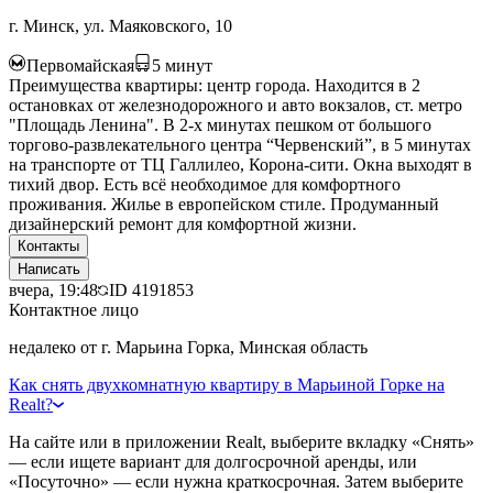
г. Минск, ул. Маяковского, 10
Первомайская
5
минут
Преимущества квартиры: центр города. Находится в 2
остановках от железнодорожного и авто вокзалов, ст. метро
"Площадь Ленина". В 2-х минутах пешком от большого
торгово-развлекательного центра “Червенский”, в 5 минутах
на транспорте от ТЦ Галлилео, Корона-сити. Окна выходят в
тихий двор. Есть всё необходимое для комфортного
проживания. Жилье в европейском стиле. Продуманный
дизайнерский ремонт для комфортной жизни.
Контакты
Написать
вчера, 19:48
ID
4191853
Контактное лицо
недалеко от г. Марьина Горка, Минская область
Как снять двухкомнатную квартиру в Марьиной Горке на
Realt?
На сайте или в приложении Realt, выберите вкладку «Снять»
— если ищете вариант для долгосрочной аренды, или
«Посуточно» — если нужна краткосрочная. Затем выберите