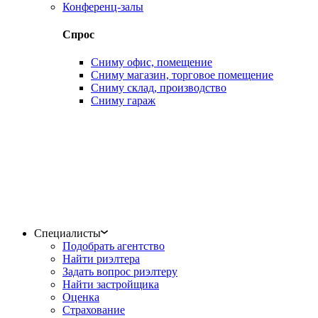
Конференц-залы
Спрос
Сниму офис, помещение
Сниму магазин, торговое помещение
Сниму склад, производство
Сниму гараж
Специалисты
Подобрать агентство
Найти риэлтера
Задать вопрос риэлтеру
Найти застройщика
Оценка
Страхование