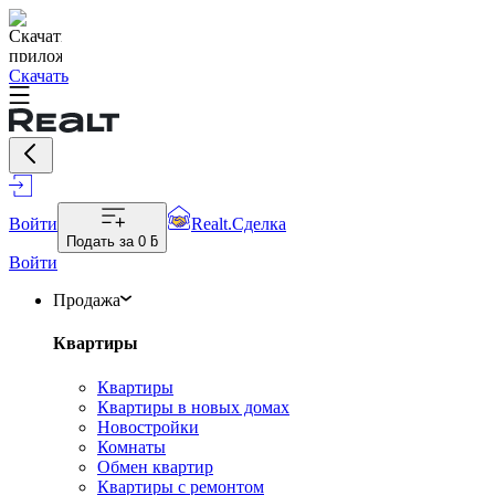
Скачать
Войти
Realt.Сделка
Подать за
0 ƃ
Войти
Продажа
Квартиры
Квартиры
Квартиры в новых домах
Новостройки
Комнаты
Обмен квартир
Квартиры с ремонтом