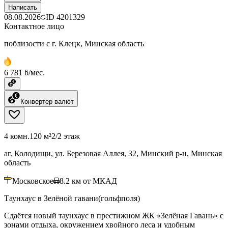
Написать
08.08.2026
ID
4201329
Контактное лицо
поблизости с г. Клецк, Минская область
6 781 ƃ/мес.
Конвертер валют
4 комн.
120 м²
2/2 этаж
аг. Колодищи, ул. Березовая Аллея, 32, Минский р-н, Минская
область
Московское
8.2
км от МКАД
Таунхаус в Зелёной гавани(гольфполя)
Сдаётся новый таунхаус в престижном ЖК «Зелёная Гавань» с
зонами отдыха, окружением хвойного леса и удобным