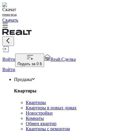
Скачать
Войти
Realt.Сделка
Подать за
0 ƃ
Войти
Продажа
Квартиры
Квартиры
Квартиры в новых домах
Новостройки
Комнаты
Обмен квартир
Квартиры с ремонтом