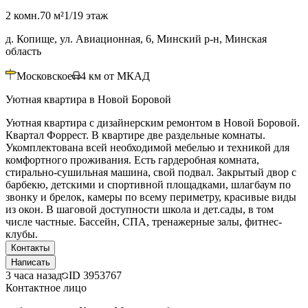
2 комн.
70 м²
1/19 этаж
д. Копище, ул. Авиационная, 6, Минский р-н, Минская
область
Московское
4
км от МКАД
Уютная квартира в Новой Боровой
Уютная квартира с дизайнерским ремонтом в Новой Боровой.
Квартал Форрест. В квартире две раздельные комнаты.
Укомплектована всей необходимой мебелью и техникой для
комфортного проживания. Есть гардеробная комната,
стирально-сушильная машина, свой подвал. Закрытый двор с
барбекю, детскими и спортивной площадками, шлагбаум по
звонку и брелок, камеры по всему периметру, красивые виды
из окон. В шаговой доступности школа и дет.сады, в том
числе частные. Бассейн, СПА, тренажерные залы, фитнес-
клубы.
Контакты
Написать
3 часа назад
ID
3953767
Контактное лицо