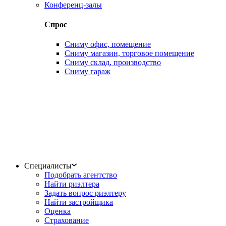
Конференц-залы
Спрос
Сниму офис, помещение
Сниму магазин, торговое помещение
Сниму склад, производство
Сниму гараж
Специалисты
Подобрать агентство
Найти риэлтера
Задать вопрос риэлтеру
Найти застройщика
Оценка
Страхование