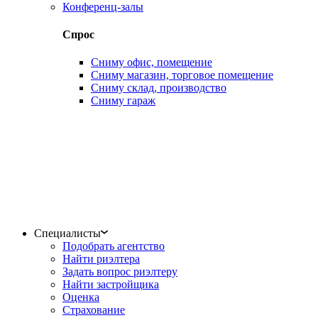
Конференц-залы
Спрос
Сниму офис, помещение
Сниму магазин, торговое помещение
Сниму склад, производство
Сниму гараж
Специалисты
Подобрать агентство
Найти риэлтера
Задать вопрос риэлтеру
Найти застройщика
Оценка
Страхование