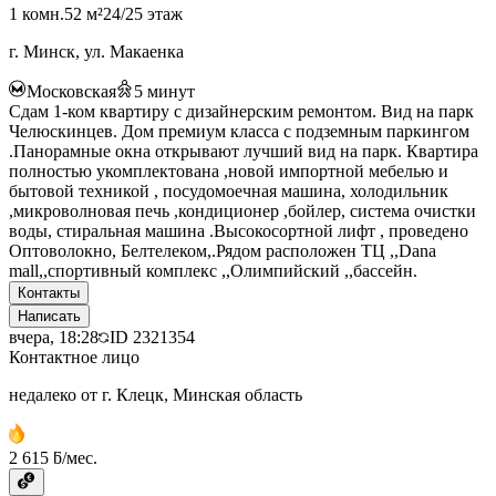
1 комн.
52 м²
24/25 этаж
г. Минск, ул. Макаенка
Московская
5
минут
Сдам 1-ком квартиру с дизайнерским ремонтом. Вид на парк
Челюскинцев. Дом премиум класса с подземным паркингом
.Панорамные окна открывают лучший вид на парк. Квартира
полностью укомплектована ,новой импортной мебелью и
бытовой техникой , посудомоечная машина, холодильник
,микроволновая печь ,кондиционер ,бойлер, система очистки
воды, стиральная машина .Высокосортной лифт , проведено
Оптоволокно, Белтелеком,.Рядом расположен ТЦ ,,Dana
mall,,спортивный комплекс ,,Олимпийский ,,бассейн.
Контакты
Написать
вчера, 18:28
ID
2321354
Контактное лицо
недалеко от г. Клецк, Минская область
2 615 ƃ/мес.