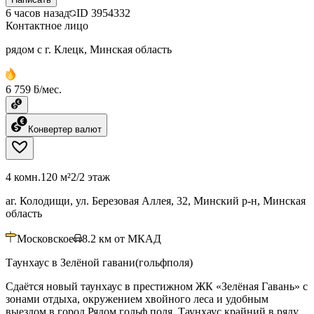
6 часов назад
ID
3954332
Контактное лицо
рядом с г. Клецк, Минская область
6 759 ƃ/мес.
Конвертер валют
4 комн.
120 м²
2/2 этаж
аг. Колодищи, ул. Березовая Аллея, 32, Минский р-н, Минская
область
Московское
8.2
км от МКАД
Таунхаус в Зелёной гавани(гольфполя)
Сдаётся новый таунхаус в престижном ЖК «Зелёная Гавань» с
зонами отдыха, окружением хвойного леса и удобным
выездом в город.Рядом гольф поля. Таунхаус крайний в ряду