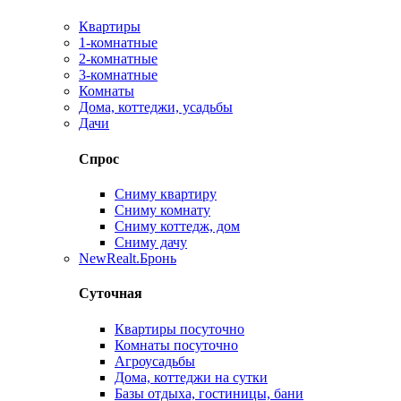
Квартиры
1-комнатные
2-комнатные
3-комнатные
Комнаты
Дома, коттеджи, усадьбы
Дачи
Спрос
Сниму квартиру
Сниму комнату
Сниму коттедж, дом
Сниму дачу
New
Realt.Бронь
Суточная
Квартиры посуточно
Комнаты посуточно
Агроусадьбы
Дома, коттеджи на сутки
Базы отдыха, гостиницы, бани