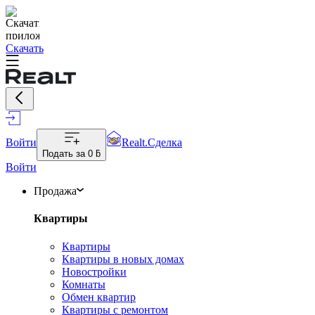
Скачать
Войти
Realt.Сделка
Подать за
0 ƃ
Войти
Продажа
Квартиры
Квартиры
Квартиры в новых домах
Новостройки
Комнаты
Обмен квартир
Квартиры с ремонтом