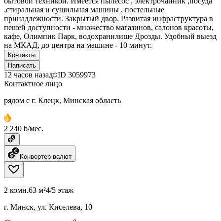
бытовой техникой. Имеется пылесос , электрочайник ,посуда
,стиральная и сушильная машины , постельные
принадлежности. Закрытый двор. Развитая инфраструктура в
пешей доступности - множество магазинов, салонов красоты,
кафе, Олимпик Парк, водохранилище Дрозды. Удобный выезд
на МКАД, до центра на машине - 10 минут.
Контакты
Написать
12 часов назад
ID
3059973
Контактное лицо
рядом с г. Клецк, Минская область
2 240 ƃ/мес.
Конвертер валют
2 комн.
63 м²
4/5 этаж
г. Минск, ул. Киселева, 10