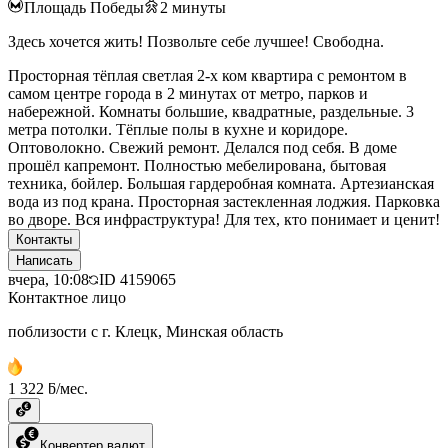
Площадь Победы
2
минуты
Здесь хочется жить! Позвольте себе лучшее! Свободна.
Просторная тёплая светлая 2-х ком квартира с ремонтом в
самом центре города в 2 минутах от метро, парков и
набережной. Комнаты большие, квадратные, раздельные. 3
метра потолки. Тёплые полы в кухне и коридоре.
Оптоволокно. Свежий ремонт. Делался под себя. В доме
прошёл капремонт. Полностью мебелирована, бытовая
техника, бойлер. Большая гардеробная комната. Артезианская
вода из под крана. Просторная застекленная лоджия. Парковка
во дворе. Вся инфраструктура! Для тех, кто понимает и ценит!
Контакты
Написать
вчера, 10:08
ID
4159065
Контактное лицо
поблизости с г. Клецк, Минская область
1 322 ƃ/мес.
Конвертер валют