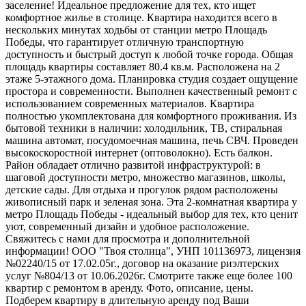
заселение! Идеальное предложение для тех, кто ищет
комфортное жилье в столице. Квартира находится всего в
нескольких минутах ходьбы от станции метро Площадь
Победы, что гарантирует отличную транспортную
доступность и быстрый доступ к любой точке города. Общая
площадь квартиры составляет 80.4 кв.м. Расположена на 2
этаже 5-этажного дома. Планировка студия создает ощущение
простора и современности. Выполнен качественный ремонт с
использованием современных материалов. Квартира
полностью укомплектована для комфортного проживания. Из
бытовой техники в наличии: холодильник, ТВ, стиральная
машина автомат, посудомоечная машина, печь СВЧ. Проведен
высокоскоростной интернет (оптоволокно). Есть балкон.
Район обладает отлично развитой инфраструктурой: в
шаговой доступности метро, множество магазинов, школы,
детские сады. Для отдыха и прогулок рядом расположены
живописный парк и зеленая зона. Эта 2-комнатная квартира у
метро Площадь Победы - идеальный выбор для тех, кто ценит
уют, современный дизайн и удобное расположение.
Свяжитесь с нами для просмотра и дополнительной
информации! ООО "Твоя столица", УНП 101136973, лицензия
№02240/15 от 17.02.05г., договор на оказание риэлтерских
услуг №804/13 от 10.06.2026г. Смотрите также еще более 100
квартир с ремонтом в аренду. Фото, описание, цены.
Подберем квартиру в длительную аренду под Ваши