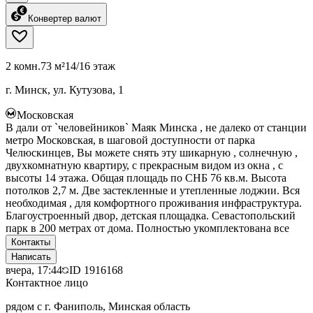
Конвертер валют
2 комн.
73 м²
14/16 этаж
г. Минск, ул. Кутузова, 1
Московская
В дали от `человейников` Маяк Минска , не далеко от станции
метро Московская, в шаговой доступности от парка
Челюскинцев, Вы можете снять эту шикарную , солнечную ,
двухкомнатную квартиру, с прекрасным видом из окна , с
высоты 14 этажа. Общая площадь по СНБ 76 кв.м. Высота
потолков 2,7 м. Две застекленные и утепленные лоджии. Вся
необходимая , для комфортного проживания инфраструктура.
Благоустроенный двор, детская площадка. Севастопольский
парк в 200 метрах от дома. Полностью укомплектована все
Контакты
Написать
вчера, 17:44
ID
1916168
Контактное лицо
рядом с г. Фаниполь, Минская область