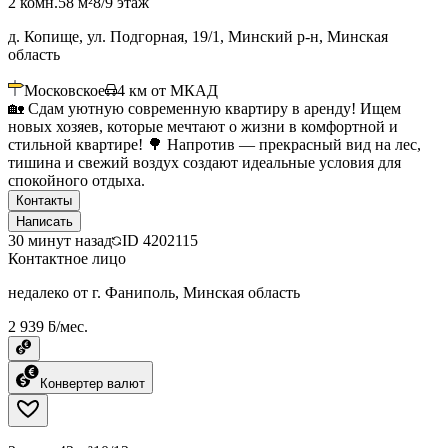
2 комн.
58 м²
8/9 этаж
д. Копище, ул. Подгорная, 19/1, Минский р-н, Минская
область
Московское
4
км от МКАД
🏡 Сдам уютную современную квартиру в аренду! Ищем
новых хозяев, которые мечтают о жизни в комфортной и
стильной квартире! 🌳 Напротив — прекрасный вид на лес,
тишина и свежий воздух создают идеальные условия для
спокойного отдыха.
Контакты
Написать
30 минут назад
ID
4202115
Контактное лицо
недалеко от г. Фаниполь, Минская область
2 939 ƃ/мес.
Конвертер валют