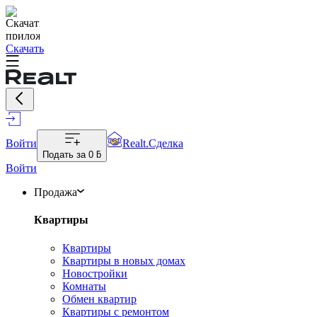
Скачать
Войти
Realt.Сделка
Подать за
0 ƃ
Войти
Продажа
Квартиры
Квартиры
Квартиры в новых домах
Новостройки
Комнаты
Обмен квартир
Квартиры с ремонтом