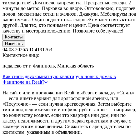
тихомцентре! Дом после капремонта. Прекрасные соседи. 2
минуты до метро. Парковка во дворе. Оптоволокно, подогрев
полов, москитные сетки и жалюзи. Джакузи. Мебелируем под
ваши нужды. Один недостаток-- скоро её сможет снять кто-то
другой. Для тех, кто понимает и ценит. Цена соответствует
качеству и месторасположению. Позвольте себе лучшее!
Контакты
Написать
04.08.2026
ID
4191763
Контактное лицо
недалеко от г. Фаниполь, Минская область
Как снять двухкомнатную квартиру в новых домах в
Фаниполе на Realt?
На сайте или в приложении Realt, выберите вкладку «Снять»
— если ищете вариант для долгосрочной аренды, или
«Посуточно» — если нужна краткосрочная. Затем выберите
тип и вид недвижимости и отфильтруйте запрос — например,
по количеству комнат, если это квартира или дом, или по
классу недвижимости и другим характеристикам в случае с
коммерческим помещением. Свяжитесь с арендодателем по
контактам, указанным в объявлении.