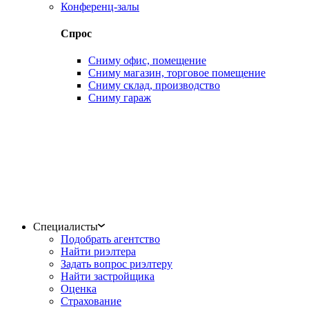
Конференц-залы
Спрос
Сниму офис, помещение
Сниму магазин, торговое помещение
Сниму склад, производство
Сниму гараж
Специалисты
Подобрать агентство
Найти риэлтера
Задать вопрос риэлтеру
Найти застройщика
Оценка
Страхование