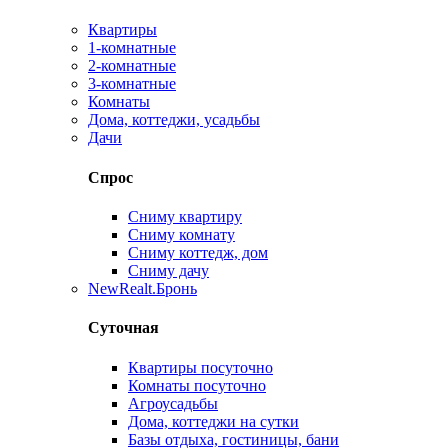
Квартиры
1-комнатные
2-комнатные
3-комнатные
Комнаты
Дома, коттеджи, усадьбы
Дачи
Спрос
Сниму квартиру
Сниму комнату
Сниму коттедж, дом
Сниму дачу
New
Realt.Бронь
Суточная
Квартиры посуточно
Комнаты посуточно
Агроусадьбы
Дома, коттеджи на сутки
Базы отдыха, гостиницы, бани