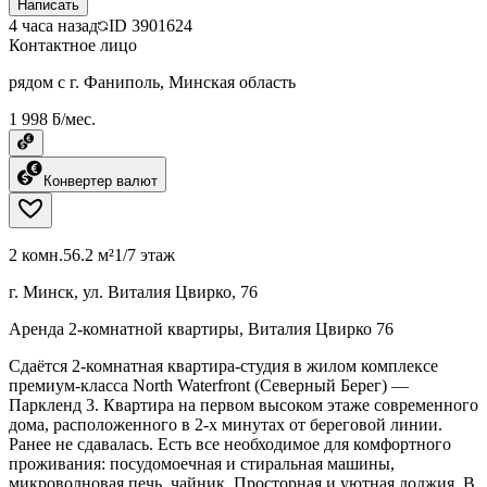
Написать
4 часа назад
ID
3901624
Контактное лицо
рядом с г. Фаниполь, Минская область
1 998 ƃ/мес.
Конвертер валют
2 комн.
56.2 м²
1/7 этаж
г. Минск, ул. Виталия Цвирко, 76
Аренда 2-комнатной квартиры, Виталия Цвирко 76
Сдаётся 2-комнатная квартира-студия в жилом комплексе
премиум-класса North Waterfront (Северный Берег) —
Паркленд 3. Квартира на первом высоком этаже современного
дома, расположенного в 2-х минутах от береговой линии.
Ранее не сдавалась. Есть все необходимое для комфортного
проживания: посудомоечная и стиральная машины,
микроволновая печь, чайник. Просторная и уютная лоджия. В