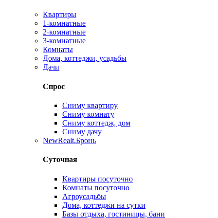
Квартиры
1-комнатные
2-комнатные
3-комнатные
Комнаты
Дома, коттеджи, усадьбы
Дачи
Спрос
Сниму квартиру
Сниму комнату
Сниму коттедж, дом
Сниму дачу
New
Realt.Бронь
Суточная
Квартиры посуточно
Комнаты посуточно
Агроусадьбы
Дома, коттеджи на сутки
Базы отдыха, гостиницы, бани