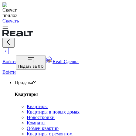
Скачать
Войти
Realt.Сделка
Подать за
0 ƃ
Войти
Продажа
Квартиры
Квартиры
Квартиры в новых домах
Новостройки
Комнаты
Обмен квартир
Квартиры с ремонтом