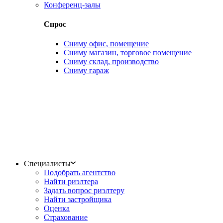
Конференц-залы
Спрос
Сниму офис, помещение
Сниму магазин, торговое помещение
Сниму склад, производство
Сниму гараж
Специалисты
Подобрать агентство
Найти риэлтера
Задать вопрос риэлтеру
Найти застройщика
Оценка
Страхование