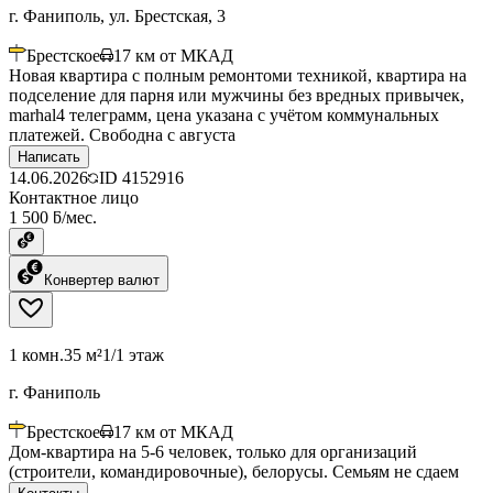
г. Фаниполь, ул. Брестская, 3
Брестское
17
км от МКАД
Новая квартира с полным ремонтоми техникой, квартира на
подселение для парня или мужчины без вредных привычек,
marhal4 телеграмм, цена указана с учётом коммунальных
платежей. Свободна с августа
Написать
14.06.2026
ID
4152916
Контактное лицо
1 500 ƃ/мес.
Конвертер валют
1 комн.
35 м²
1/1 этаж
г. Фаниполь
Брестское
17
км от МКАД
Дом-квартира на 5-6 человек, только для организаций
(строители, командировочные), белорусы. Семьям не сдаем