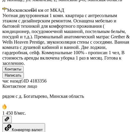
Московское
4
км от МКАД
Уютная двухуровневая 1 комн. квартира с антресольным
этажом с дизайнерским ремонтом. Оснащена мебелью и
бытовой техникой для комфортного проживания (
кондиционер, посудомоечной машиной, постельным бельём,
посудой и т.д.). Премиальный анатомический матрас Grether &
Wells Heaven Prestige, звукоизоляция стены с соседями. Ванная
комната с душевой кабиной и ванной. Две лоджии,
гардеробная, сейф. Коммунальные 100% - прописан 1 чел, В
стоимость аренды включена уборка 1 раз в месяц. Готова к
заселению.
Контакты
Написать
час назад
ID
4183356
Контактное лицо
рядом с д. Богатырево, Минская область
1 450 ƃ/мес.
Конвертер валют