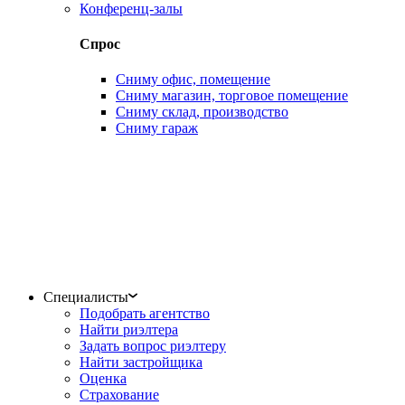
Конференц-залы
Спрос
Сниму офис, помещение
Сниму магазин, торговое помещение
Сниму склад, производство
Сниму гараж
Специалисты
Подобрать агентство
Найти риэлтера
Задать вопрос риэлтеру
Найти застройщика
Оценка
Страхование