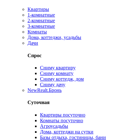
Квартиры
1-комнатные
2-комнатные
3-комнатные
Комнаты
Дома, коттеджи, усадьбы
Дачи
Спрос
Сниму квартиру
Сниму комнату
Сниму коттедж, дом
Сниму дачу
New
Realt.Бронь
Суточная
Квартиры посуточно
Комнаты посуточно
Агроусадьбы
Дома, коттеджи на сутки
Базы отдыха, гостиницы, бани