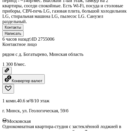
период - ~140р/мес. Высокий 1-ый этаж, тамбур на 2
квартиры, соседи спокойные. Есть Wi-Fi, посуда и столовые
приборы, СВЧ-печь LG, газовая плита, большой холодильник
LG, стиральная машина LG, пылесос LG. Санузел
раздельный.
Контакты
Написать
6 часов назад
ID
2755006
Контактное лицо
рядом с д. Богатырево, Минская область
1 300 ƃ/мес.
Конвертер валют
1 комн.
40.6 м²
8/10 этаж
г. Минск, ул. Геологическая, 59/б
Московская
Однокомнатная квартира-студия с застеклённой лоджией в