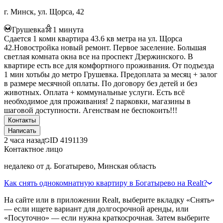
г. Минск, ул. Щорса, 42
Грушевка
1
минута
Сдается 1 комн квартира 43.6 кв метра на ул. Щорса
42.Новостройка новый ремонт. Первое заселение. Большая
светлая комната окна все на проспект Дзержинского. В
квартире есть все для комфортного проживания. От подъезда
1 мин хотьбы до метро Грушевка. Предоплата за месяц + залог
в размере месячной оплаты. По договору без детей и без
животных. Оплата + коммунальные услуги. Есть всё
необходимое для проживания! 2 парковки, магазины в
шаговой доступности. Агенствам не беспокоить!!!
Контакты
Написать
2 часа назад
ID
4191139
Контактное лицо
недалеко от д. Богатырево, Минская область
Как снять однокомнатную квартиру в Богатырево на Realt?
На сайте или в приложении Realt, выберите вкладку «Снять»
— если ищете вариант для долгосрочной аренды, или
«Посуточно» — если нужна краткосрочная. Затем выберите