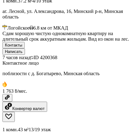
1 комн.
37.2 м²
4/10 этаж
аг. Лесной, ул. Александрова, 16, Минский р-н, Минская
область
Логойское
6.8
км от МКАД
Сдам хорошую чистую однокомнатную квартиру на
длительный срок аккуратным жильцам. Вид из окон на лес.
Контакты
Написать
7 часов назад
ID
4200368
Контактное лицо
поблизости с д. Богатырево, Минская область
1 763 ƃ/мес.
Конвертер валют
1 комн.
43 м²
13/19 этаж