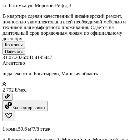
аг. Ратомка ул. Морской Риф д.3
В квартире сделан качественный дизайнерский ремонт,
полностью укомплектована всей необходимой мебелью и
техникой для комфортного проживания. Сдаётся на
длительный срок порядочным людям по официальному
договору.
Контакты
Написать
31.07.2026
ID
4195447
Агентство
недалеко от д. Богатырево, Минская область
2 792 ƃ/мес.
Конвертер валют
1 комн.
59.6 м²
7/8 этаж
д. Копище, ул. Яковлева, 2, Минский р-н, Минская область