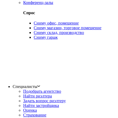
Конференц-залы
Спрос
Сниму офис, помещение
Сниму магазин, торговое помещение
Сниму склад, производство
Сниму гараж
Специалисты
Подобрать агентство
Найти риэлтера
Задать вопрос риэлтеру
Найти застройщика
Оценка
Страхование