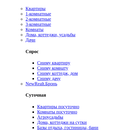
Квартиры
1-комнатные
2-комнатные
3-комнатные
Комнаты
Дома, коттеджи, усадьбы
Дачи
Спрос
Сниму квартиру
Сниму комнату
Сниму коттедж, дом
Сниму дачу
New
Realt.Бронь
Суточная
Квартиры посуточно
Комнаты посуточно
Агроусадьбы
Дома, коттеджи на сутки
Базы отдыха, гостиницы, бани