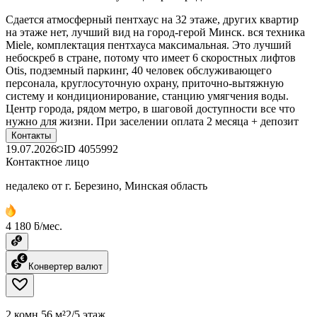
Сдается атмосферный пентхаус на 32 этаже, других квартир
на этаже нет, лучший вид на город-герой Минск. вся техника
Miele, комплектация пентхауса максимальная. Это лучший
небоскреб в стране, потому что имеет 6 скоростных лифтов
Otis, подземный паркинг, 40 человек обслуживающего
персонала, круглосуточную охрану, приточно-вытяжную
систему и кондиционирование, станцию умягчения воды.
Центр города, рядом метро, в шаговой доступности все что
нужно для жизни. При заселении оплата 2 месяца + депозит
Контакты
19.07.2026
ID
4055992
Контактное лицо
недалеко от г. Березино, Минская область
4 180 ƃ/мес.
Конвертер валют
2 комн.
56 м²
2/5 этаж