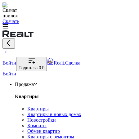
Скачать
Войти
Realt.Сделка
Подать за
0 ƃ
Войти
Продажа
Квартиры
Квартиры
Квартиры в новых домах
Новостройки
Комнаты
Обмен квартир
Квартиры с ремонтом