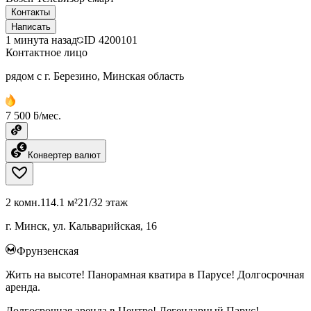
Контакты
Написать
1 минута назад
ID
4200101
Контактное лицо
рядом с г. Березино, Минская область
7 500 ƃ/мес.
Конвертер валют
2 комн.
114.1 м²
21/32 этаж
г. Минск, ул. Кальварийская, 16
Фрунзенская
Жить на высоте! Панорамная кватира в Парусе! Долгосрочная
аренда.
Долгосрочная аренда в Центре! Легендарный Парус!