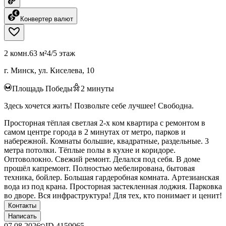
Конвертер валют
2 комн.
63 м²
4/5 этаж
г. Минск, ул. Киселева, 10
Площадь Победы
2
минуты
Здесь хочется жить! Позвольте себе лучшее! Свободна.
Просторная тёплая светлая 2-х ком квартира с ремонтом в
самом центре города в 2 минутах от метро, парков и
набережной. Комнаты большие, квадратные, раздельные. 3
метра потолки. Тёплые полы в кухне и коридоре.
Оптоволокно. Свежий ремонт. Делался под себя. В доме
прошёл капремонт. Полностью мебелирована, бытовая
техника, бойлер. Большая гардеробная комната. Артезианская
вода из под крана. Просторная застекленная лоджия. Парковка
во дворе. Вся инфраструктура! Для тех, кто понимает и ценит!
Контакты
Написать
07.08.2026
ID
4159065