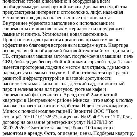
полностью готова к заселению и оборудована всем
необходимым для комфортной жизни. Для вашего удобства
предусмотрены интернет и оптоволокно, лифт, надежная
металлическая дверь и качественные стеклопакеты.
Внутреннее убранство выполнено с использованием
современных и долговечных материалов: на полу уложен
ламинат и плитка. Установлена новая сантехника.
Пространство для хранения организовано максимально
эффективно благодаря встроенным шкафам-купе. Квартира
оснащена всей необходимой бытовой техникой: холодильник,
ТВ, стиральная машина автомат, посудомоечная машина, печь
СВЧ, бойлер для бесперебойной подачи горячей воды. Также
имеется просторная лоджия с местом для отдыха, где можно
насладиться свежим воздухом. Район отличается прекрасно
развитой инфраструктурой: в шаговой доступности
расположены магазины, школа, детский сад, живописный
парк и зеленая зона для прогулок, уютные кафе и
современный фитнес-центр. Аренда этой 2-комнатной
квартиры в Центральном районе Минска - это выбор в пользу
высокого качества жизни и удобства. Ищете снять квартиру
Минск с полной комплектацией? Звоните! ООО "Твоя
столица", УНП 101136973, лицензия №02240/15 от 17.02.05г.,
договор на оказание риэлтерских услуг №1278/13 от
30.07.2026г. Смотрите также еще более 100 квартир с
ремонтом в аренду. Фото, описание, цены. Подберем квартиру