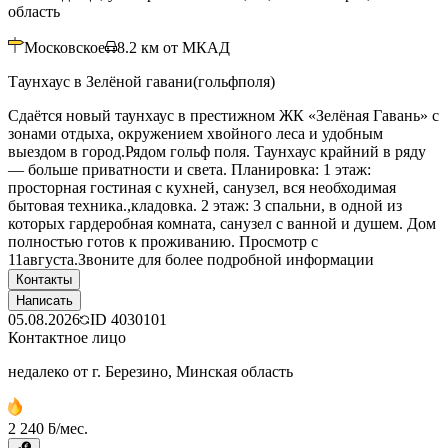
область
Московское
8.2
км от МКАД
Таунхаус в Зелёной гавани(гольфполя)
Сдаётся новый таунхаус в престижном ЖК «Зелёная Гавань» с
зонами отдыха, окружением хвойного леса и удобным
выездом в город.Рядом гольф поля. Таунхаус крайний в ряду
— больше приватности и света. Планировка: 1 этаж:
просторная гостиная с кухней, санузел, вся необходимая
бытовая техника.,кладовка. 2 этаж: 3 спальни, в одной из
которых гардеробная комната, санузел с ванной и душем. Дом
полностью готов к проживанию. Просмотр с
11августа.Звоните для более подробной информации
Контакты
Написать
05.08.2026
ID
4030101
Контактное лицо
недалеко от г. Березино, Минская область
2 240 ƃ/мес.