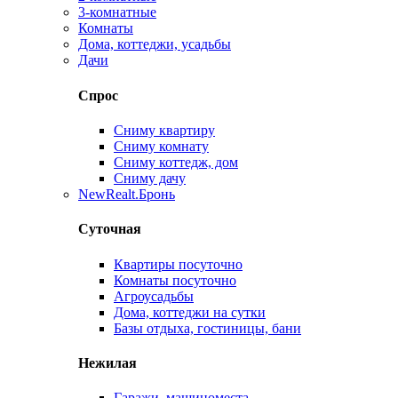
3-комнатные
Комнаты
Дома, коттеджи, усадьбы
Дачи
Спрос
Сниму квартиру
Сниму комнату
Сниму коттедж, дом
Сниму дачу
New
Realt.Бронь
Суточная
Квартиры посуточно
Комнаты посуточно
Агроусадьбы
Дома, коттеджи на сутки
Базы отдыха, гостиницы, бани
Нежилая
Гаражи, машиноместа