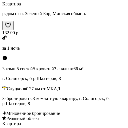
Квартира
рядом с гп. Зеленый Бор, Минская область
132.00 р.
за
1 ночь
3 комн.
5 гостей
5 кроватей
3 спальни
66 м²
г. Солигорск, б-р Шахтеров, 8
Слуцкое
127
км от МКАД
Забронировать 3-комнатную квартиру, г. Солигорск, б-
р Шахтеров, 8
Мгновенное бронирование
Реальный объект
Квартира