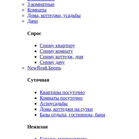
3-комнатные
Комнаты
Дома, коттеджи, усадьбы
Дачи
Спрос
Сниму квартиру
Сниму комнату
Сниму коттедж, дом
Сниму дачу
New
Realt.Бронь
Суточная
Квартиры посуточно
Комнаты посуточно
Агроусадьбы
Дома, коттеджи на сутки
Базы отдыха, гостиницы, бани
Нежилая
Гаражи, машиноместа