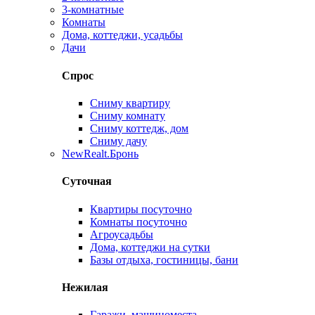
3-комнатные
Комнаты
Дома, коттеджи, усадьбы
Дачи
Спрос
Сниму квартиру
Сниму комнату
Сниму коттедж, дом
Сниму дачу
New
Realt.Бронь
Суточная
Квартиры посуточно
Комнаты посуточно
Агроусадьбы
Дома, коттеджи на сутки
Базы отдыха, гостиницы, бани
Нежилая
Гаражи, машиноместа