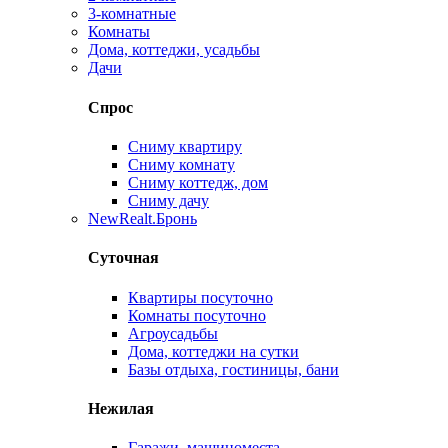
3-комнатные
Комнаты
Дома, коттеджи, усадьбы
Дачи
Спрос
Сниму квартиру
Сниму комнату
Сниму коттедж, дом
Сниму дачу
New
Realt.Бронь
Суточная
Квартиры посуточно
Комнаты посуточно
Агроусадьбы
Дома, коттеджи на сутки
Базы отдыха, гостиницы, бани
Нежилая
Гаражи, машиноместа