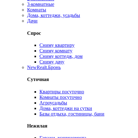
3-комнатные
Комнаты
Дома, коттеджи, усадьбы
Дачи
Спрос
Сниму квартиру
Сниму комнату
Сниму коттедж, дом
Сниму дачу
New
Realt.Бронь
Суточная
Квартиры посуточно
Комнаты посуточно
Агроусадьбы
Дома, коттеджи на сутки
Базы отдыха, гостиницы, бани
Нежилая
Гаражи, машиноместа