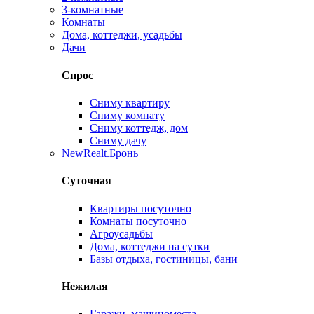
3-комнатные
Комнаты
Дома, коттеджи, усадьбы
Дачи
Спрос
Сниму квартиру
Сниму комнату
Сниму коттедж, дом
Сниму дачу
New
Realt.Бронь
Суточная
Квартиры посуточно
Комнаты посуточно
Агроусадьбы
Дома, коттеджи на сутки
Базы отдыха, гостиницы, бани
Нежилая
Гаражи, машиноместа