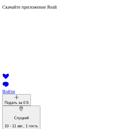
Скачайте приложение Realt
Войти
Подать за
0 ƃ
Слуцкий
10
-
11 авг.
,
1
гость