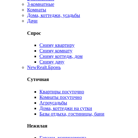
3-комнатные
Комнаты
Дома, коттеджи, усадьбы
Дачи
Спрос
Сниму квартиру
Сниму комнату
Сниму коттедж, дом
Сниму дачу
New
Realt.Бронь
Суточная
Квартиры посуточно
Комнаты посуточно
Агроусадьбы
Дома, коттеджи на сутки
Базы отдыха, гостиницы, бани
Нежилая
Гаражи, машиноместа