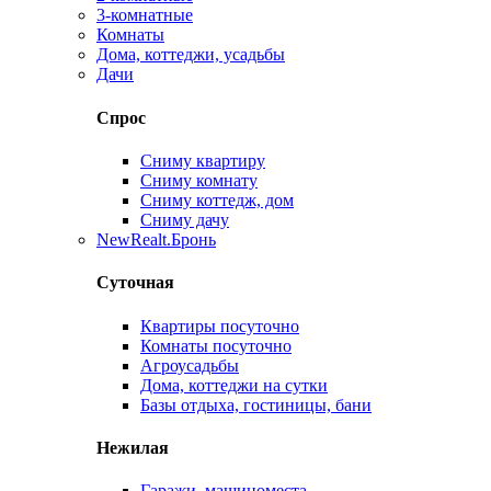
3-комнатные
Комнаты
Дома, коттеджи, усадьбы
Дачи
Спрос
Сниму квартиру
Сниму комнату
Сниму коттедж, дом
Сниму дачу
New
Realt.Бронь
Суточная
Квартиры посуточно
Комнаты посуточно
Агроусадьбы
Дома, коттеджи на сутки
Базы отдыха, гостиницы, бани
Нежилая
Гаражи, машиноместа