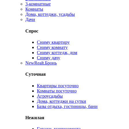
3-комнатные
Комнаты
Дома, коттеджи, усадьбы
Дачи
Спрос
Сниму квартиру
Сниму комнату
Сниму коттедж, дом
Сниму дачу
New
Realt.Бронь
Суточная
Квартиры посуточно
Комнаты посуточно
Агроусадьбы
Дома, коттеджи на сутки
Базы отдыха, гостиницы, бани
Нежилая
Гаражи, машиноместа