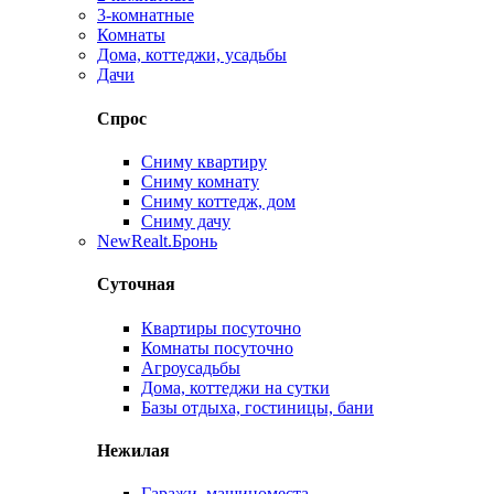
3-комнатные
Комнаты
Дома, коттеджи, усадьбы
Дачи
Спрос
Сниму квартиру
Сниму комнату
Сниму коттедж, дом
Сниму дачу
New
Realt.Бронь
Суточная
Квартиры посуточно
Комнаты посуточно
Агроусадьбы
Дома, коттеджи на сутки
Базы отдыха, гостиницы, бани
Нежилая
Гаражи, машиноместа