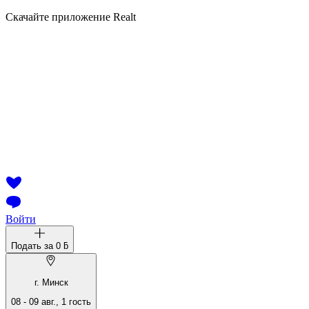
Скачайте приложение Realt
Войти
Подать за
0 ƃ
г. Минск
08
-
09 авг.
,
1
гость