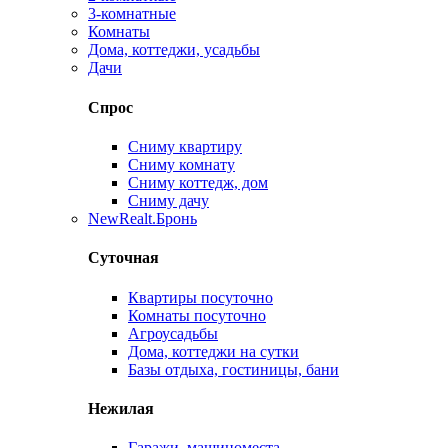
3-комнатные
Комнаты
Дома, коттеджи, усадьбы
Дачи
Спрос
Сниму квартиру
Сниму комнату
Сниму коттедж, дом
Сниму дачу
New
Realt.Бронь
Суточная
Квартиры посуточно
Комнаты посуточно
Агроусадьбы
Дома, коттеджи на сутки
Базы отдыха, гостиницы, бани
Нежилая
Гаражи, машиноместа